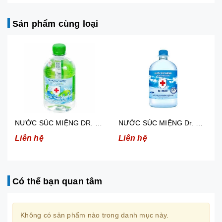
Sản phẩm cùng loại
NƯỚC SÚC MIỆNG DR. MUỐI HƯƠNG VỎ CHANH LÀM GIẢM NGUY CƠ CÁC BỆNH VỀ RĂNG MIỆNG CHÁI 500ML.
NƯỚC SÚC MIỆNG Dr. MUỐI GIẢM NGUY CƠ CÁC BỆNH VỀ RĂNG MIỆNG CHAI 1000ML
Liên hệ
Liên hệ
Có thể bạn quan tâm
Không có sản phẩm nào trong danh mục này.