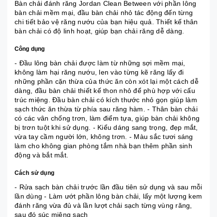
Bàn chải đánh răng Jordan Clean Between với phần lông
bàn chải mềm mại, đầu bàn chải nhỏ tác động đến từng
chi tiết bảo vệ răng nướu của bạn hiệu quả. Thiết kế thân
bàn chải có độ linh hoạt, giúp bạn chải răng dễ dàng.
Công dụng
- Đầu lông bàn chải được làm từ những sợi mềm mại,
không làm hại răng nướu, len vào từng kẽ răng lấy đi
những phần cặn thừa của thức ăn còn xót lại một cách dễ
dàng, đầu bàn chải thiết kế thon nhỏ để phù hợp với cấu
trúc miệng. Đầu bàn chải có kích thước nhỏ gọn giúp làm
sạch thức ăn thừa từ phía sau răng hàm. - Thân bàn chải
có các vân chống trơn, làm điểm tựa, giúp bàn chải không
bị trơn tuột khi sử dụng. - Kiểu dáng sang trọng, đẹp mắt,
vừa tay cầm người lớn, không trơn. - Màu sắc tươi sáng
làm cho không gian phòng tắm nhà bạn thêm phần sinh
động và bắt mắt.
Cách sử dụng
- Rửa sạch bàn chải trước lần đầu tiên sử dụng và sau mỗi
lần dùng - Làm ướt phần lông bàn chải, lấy một lượng kem
đánh răng vừa đủ và lần lượt chải sạch từng vùng răng,
sau đó súc miệng sạch