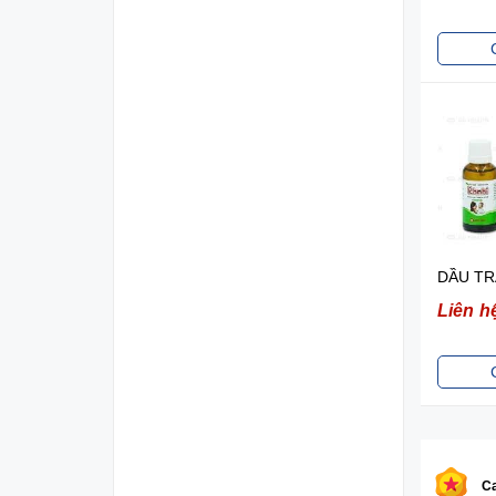
Liên h
Ca