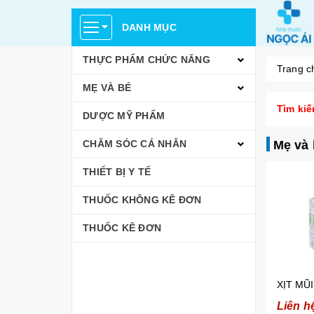
DANH MỤC
THỰC PHẨM CHỨC NĂNG
Trang c
MẸ VÀ BÉ
Tìm kiế
DƯỢC MỸ PHẨM
CHĂM SÓC CÁ NHÂN
Mẹ và 
THIẾT BỊ Y TẾ
THUỐC KHÔNG KÊ ĐƠN
THUỐC KÊ ĐƠN
Liên h