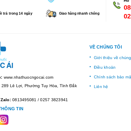
Hỗ 
08
i trả trong 14 ngày
Giao hàng nhanh chóng
02
VỀ CHÚNG TÔI
Giới thiệu về chúng
Điều khoản
Chính sách bảo mậ
e:
www.nhathuocngocai.com
:
289 Lê Lợi, Phường Tuy Hòa, Tỉnh Đắk
Liên hệ
/Zalo:
0813495081
/
0257 3823941
THÔNG TIN