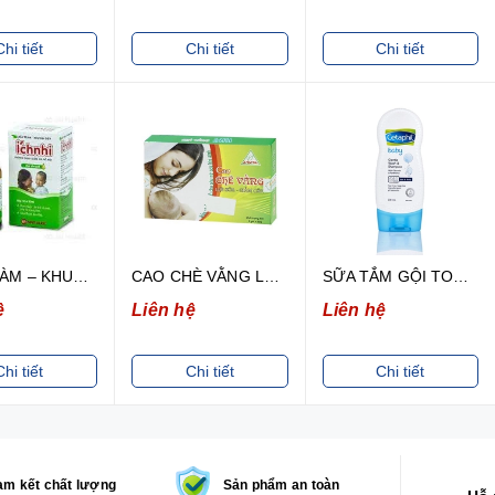
Chi tiết
Chi tiết
Chi tiết
DẦU TRÀM – KHUYNH DIỆP ÍCH NHI 1 LỌ /30ML
CAO CHÈ VẰNG LỢI SỮA GIẢM CÂN LAVA 5 GÓI
SỮA TẮM GỘI TOÀN THÂN CHO BÉ CETAPHIL GENTLE WASH & SHAMPOO 230ML
ệ
Liên hệ
Liên hệ
Chi tiết
Chi tiết
Chi tiết
m kết chất lượng
Sản phẩm an toàn