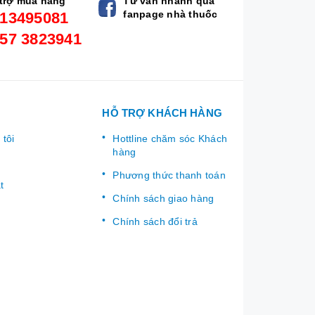
trợ mua hàng
Tư vấn nhanh qua
fanpage nhà thuốc
13495081
57 3823941
HỖ TRỢ KHÁCH HÀNG
 tôi
Hottline chăm sóc Khách
hàng
Phương thức thanh toán
t
Chính sách giao hàng
Chính sách đổi trả