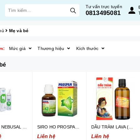
Tư vấn trực tuyến
0813495081
hủ
Mẹ và bé
m:
Mức giá
Thương hiệu
Kích thước
bé
XỊT MŨI NEBUSAL 2.3% GIẢM NGHẸT MŨI, SỔ MŨI Ở TRẺ EM TRÊN 3 TUỔI VÀ NGƯỜI LỚN (50ML)
SIRO HO PROSPAN CHAI 100ML
DẦU TRÀM LAVA (CHAI 100ML)
ệ
Liên hệ
Liên hệ