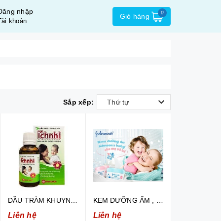
Đăng nhập
0
Giỏ hàng
Tài khoản
Sắp xếp:
Thứ tự
DẦU TRÀM KHUYNH DIỆP ÍCH NHI - Phòng cảm, giảm ho, sổ mũi
KEM DƯỠNG ẨM , CHỐNG NẺ DA JOHSON BABY MILK + RICE CREAM 50G : Chiết xuất sữa gạo (nắp xanh)
Liên hệ
Liên hệ