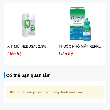
THUỐC NHỎ MẮT REFRESH TEARS GIẢM KHÔ MẮT, MẮT ĐỎ 15ML
BENITA XYLO ĐIỀU TRỊ VIÊM MŨI
Liên hệ
Liên hệ
Có thể bạn quan tâm
Không có sản phẩm nào trong danh mục này.