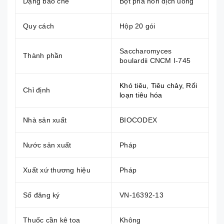
Dạng bào chế
Bột pha hỗn dịch uống
Quy cách
Hộp 20 gói
Saccharomyces
Thành phần
boulardii CNCM I-745
Khó tiêu
,
Tiêu chảy
,
Rối
Chỉ định
loạn tiêu hóa
Nhà sản xuất
BIOCODEX
Nước sản xuất
Pháp
Xuất xứ thương hiệu
Pháp
Số đăng ký
VN-16392-13
Thuốc cần kê toa
Không