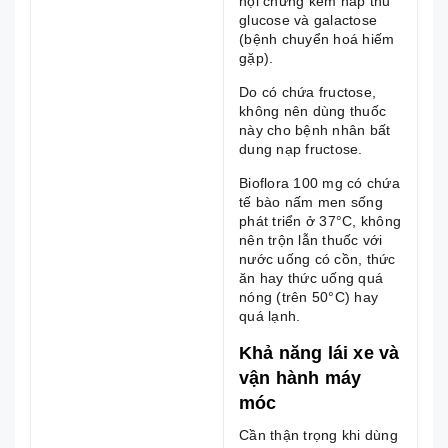
hội chứng kém hấp thu
glucose và galactose
(bệnh chuyển hoá hiếm
gặp).
Do có chứa fructose,
không nên dùng thuốc
này cho bệnh nhân bất
dung nạp fructose.
Bioflora 100 mg có chứa
tế bào nấm men sống
phát triển ở 37°C, không
nên trộn lẫn thuốc với
nước uống có cồn, thức
ăn hay thức uống quá
nóng (trên 50°C) hay
quá lạnh.
Khả năng lái xe và
vận hành máy
móc
Cần thận trọng khi dùng