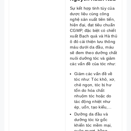
Sự kết hợp tinh túy của
dược liệu cùng công
nghệ sản xuất tiên tiến,
hiện đại, đạt tiêu chuẩn
CGMP, đặc biệt có chiết
xuất Bạch quả và Hà thủ
ô đỏ cải thiện lưu thông
máu dưới da đầu, máu
sẽ đem theo dưỡng chất
nuôi dưỡng tóc và giảm
các vấn đề của tóc như:
Giảm các vấn đề về
tóc như: Tóc khô, xơ,
chẻ ngọn, tóc bị hư
tổn do hóa chất
nhuộm tóc hoặc do
tác động nhiệt như
ép, uốn, tạo kiểu,...
Dưỡng da đầu và
dưỡng tóc từ gốc
khiến tóc mềm mại,
suôn mượt, bồng