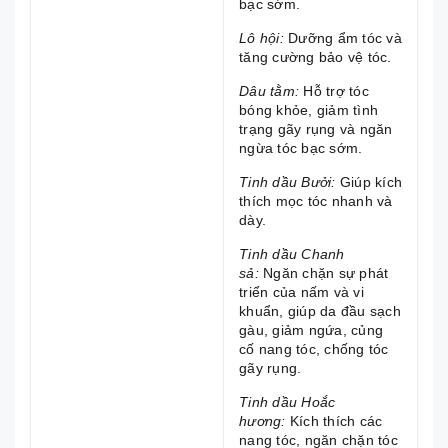
bạc sớm.
Lô hội:
Dưỡng ẩm tóc và
tăng cường bảo vệ tóc.
Dâu tằm:
Hỗ trợ tóc
bóng khỏe, giảm tình
trạng gãy rụng và ngăn
ngừa tóc bạc sớm.
Tinh dầu Bưởi:
Giúp kích
thích mọc tóc nhanh và
dày.
Tinh dầu Chanh
sả:
Ngăn chặn sự phát
triển của nấm và vi
khuẩn, giúp da đầu sạch
gàu, giảm ngứa, củng
cố nang tóc, chống tóc
gãy rụng.
Tinh dầu Hoắc
hương:
Kích thích các
nang tóc, ngăn chặn tóc