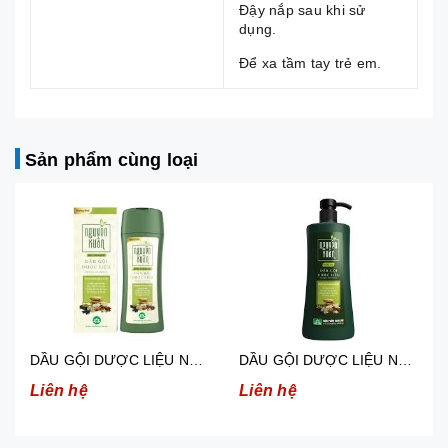
Đậy nắp sau khi sử
dụng.
Để xa tầm tay trẻ em.
Sản phẩm cùng loại
DẦU GỘI DƯỢC LIỆU NGUYÊN XUÂN HƯƠNG BƯỞI 200ML/ CHAI.
DẦU GỘI DƯỢC LIỆU NGUYÊN XUÂN XANH DƯỠNG TÓC CÓ VÒI 450ML
n hệ
Liên hệ
Liên hệ