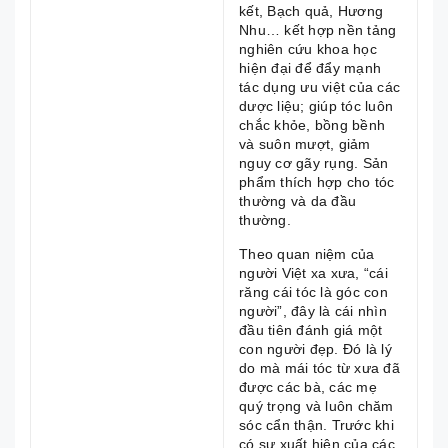
kết, Bạch quả, Hương
Nhu… kết hợp nền tảng
nghiên cứu khoa học
hiện đại để đẩy mạnh
tác dụng ưu việt của các
dược liệu; giúp tóc luôn
chắc khỏe, bồng bềnh
và suôn mượt, giảm
nguy cơ gãy rụng. Sản
phẩm thích hợp cho tóc
thường và da đầu
thường.
Theo quan niệm của
người Việt xa xưa, “cái
răng cái tóc là góc con
người”, đây là cái nhìn
đầu tiên đánh giá một
con người đẹp. Đó là lý
do mà mái tóc từ xưa đã
được các bà, các mẹ
quý trọng và luôn chăm
sóc cẩn thận. Trước khi
có sự xuất hiện của các