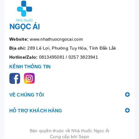
Website:
www.nhathuocngocai.com
Địa chỉ:
289 Lê Lợi, Phường Tuy Hòa, Tỉnh Đắk Lắk
Hotline/Zalo:
0813495081
/
0257 3823941
KÊNH THÔNG TIN
VỀ CHÚNG TÔI
HỖ TRỢ KHÁCH HÀNG
Bản quyền thuộc về
Nhà thuốc Ngọc Ái
Cung cấp bởi
|
Sapo