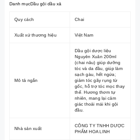
Danh mụcDầu gội dầu xả
Quy cách
Chai
Xuất xứ thương hiệu
Việt Nam
Dầu gội dược liệu
Nguyên Xuân 200ml
(chai nâu) giúp dưỡng
tóc và da đầu, giúp làm
sạch gàu, hết ngứa;
Mô tả ngắn
giảm tóc gãy rụng từ
gốc, hỗ trợ tóc mọc thay
thế. Hương thơm tự
nhiên, mang lại cảm
giác thoải mái khi gội
đầu.
CÔNG TY TNHH DƯỢC
Nhà sản xuất
PHẨM HOA LINH