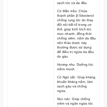
sạch tóc và da đầu.
Cỏ Mần trầu:
Chứa
thành phần β-Sitosterol
chống rụng tóc do thay
đổi nội tiết tố trong cơ
thể, giúp kích kích tóc
mọc nhanh, đồng thời
chống viêm, nấm da đầu
nên thảo dược này
thường được sử dụng
để điều trị ngứa da đầu
do gàu.
Hương nhu:
Dưỡng tóc
mềm mượt.
Cỏ Ngũ sắc:
Giúp kháng
khuẩn kháng nấm, làm
sạch gàu và chống
ngứa.
Núc nác:
Giúp chống
viêm và ngăn ngừa tóc