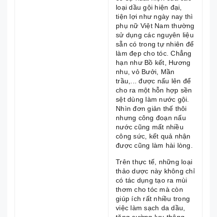
loại dầu gội hiện đại,
tiện lợi như ngày nay thì
phụ nữ Việt Nam thường
sử dụng các nguyên liệu
sẵn có trong tự nhiên để
làm đẹp cho tóc. Chẳng
hạn như Bồ kết, Hương
nhu, vỏ Bưởi, Mần
trầu,... được nấu lên để
cho ra một hỗn hợp sền
sệt dùng làm nước gội.
Nhìn đơn giản thế thôi
nhưng công đoạn nấu
nước cũng mất nhiều
công sức, kết quả nhận
được cũng làm hài lòng.
Trên thực tế, những loại
thảo dược này không chỉ
có tác dụng tạo ra mùi
thơm cho tóc mà còn
giúp ích rất nhiều trong
việc làm sạch da dầu,
tăng cường lưu thông