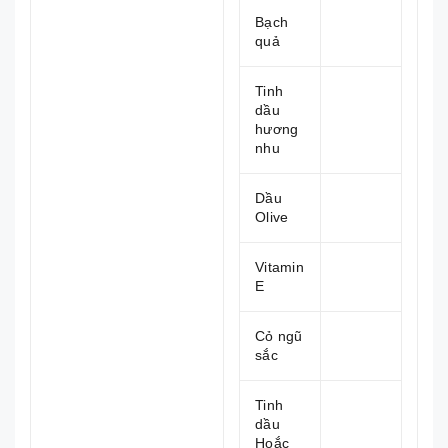
Bạch
quả
Tinh
dầu
hương
nhu
Dầu
Olive
Vitamin
E
Cỏ ngũ
sắc
Tinh
dầu
Hoắc