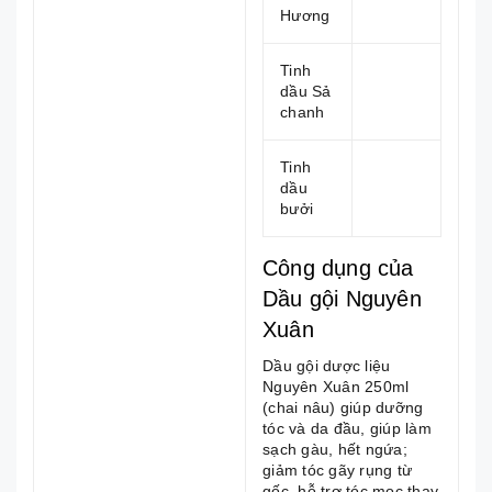
Hương
Tinh
dầu Sả
chanh
Tinh
dầu
bưởi
Công dụng của
Dầu gội Nguyên
Xuân
Dầu gội dược liệu
Nguyên Xuân 250ml
(chai nâu) giúp dưỡng
tóc và da đầu, giúp làm
sạch gàu, hết ngứa;
giảm tóc gãy rụng từ
gốc, hỗ trợ tóc mọc thay