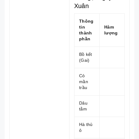
Xuân
Thông
tin
Hàm
thành
lượng
phần
Bồ kết
(Gai)
Cỏ
mần
trầu
Dâu
tằm
Hà thủ
ô