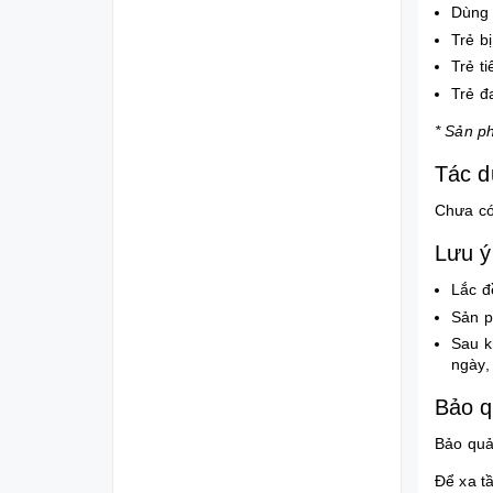
Dùng c
Trẻ b
Trẻ t
Trẻ đ
* Sản p
Tác d
Chưa có
Lưu ý
Lắc đ
Sản p
Sau k
ngày,
Bảo 
Bảo quả
Để xa t