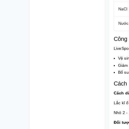
NaCl
Nước 
Công 
LiveSpo
Vệ si
Giảm 
Bổ su
Cách 
Cách d
Lắc kĩ 
Nhỏ 2 - 
Đối tư