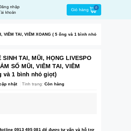
Đăng nhập
0
Giỏ hàng
Tài khoản
 VIÊM TAI, VIÊM XOANG ( 5 ống và 1 bình nhỏ
 SINH TAI, MŨI, HỌNG LIVESPO
ẢM SỔ MŨI, VIÊM TAI, VIÊM
 và 1 bình nhỏ giọt)
cập nhật
Tình trạng:
Còn hàng
 Hotline 0913 495 081 để được tư vấn và hỗ trợ