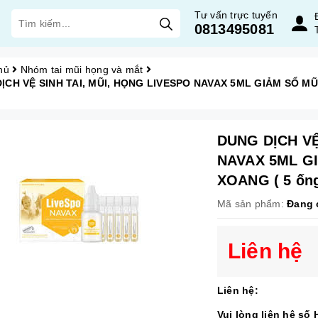
Tư vấn trực tuyến
0813495081
hủ
Nhóm tai mũi họng và mắt
ỊCH VỆ SINH TAI, MŨI, HỌNG LIVESPO NAVAX 5ML GIẢM SỔ MŨI,
DUNG DỊCH VỆ
NAVAX 5ML GI
XOANG ( 5 ống
Mã sản phẩm:
Đang 
Liên hệ
Liên hệ:
Vui lòng liên hệ số