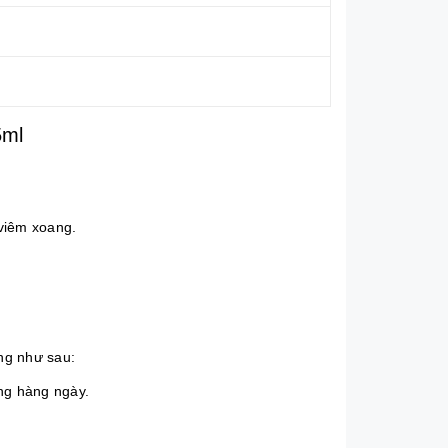
5ml
 viêm xoang.
ùng như sau:
ụng hàng ngày.