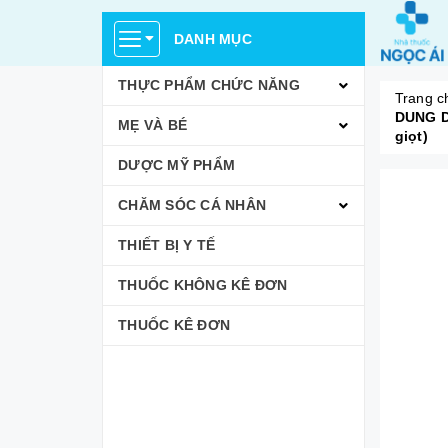
DANH MỤC
THỰC PHẨM CHỨC NĂNG
Trang c
DUNG D
MẸ VÀ BÉ
giọt)
DƯỢC MỸ PHẨM
CHĂM SÓC CÁ NHÂN
THIẾT BỊ Y TẾ
THUỐC KHÔNG KÊ ĐƠN
THUỐC KÊ ĐƠN