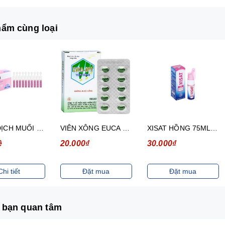
ẩm cùng loại
DUNG DỊCH MUỐI SINH LÍ KHÔNG CHẤT BẢO QUẢN FYSOLINE GIFRER LÀM SẠCH MẮT, MŨI (40 ống)
VIÊN XÔNG EUCA OPC (2 vỉ x 10 viên)
XISAT HỒNG 75ML (TRẺ EM)
ệ
20.000₫
30.000₫
Chi tiết
Đặt mua
Đặt mua
 bạn quan tâm