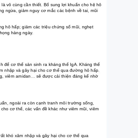
 là vô cùng cần thiết. Bổ sung lợi khuẩn cho hệ hô
òng ngừa, giảm nguy cơ mắc các bệnh về tai, mũi
ng hô hấp; giảm các triệu chứng
sổ mũi
, nghẹt
, họng hàng ngày.
ch để cơ thể sản sinh ra kháng thể IgA. Kháng thể
 xâm nhập và gây hại cho cơ thể qua đường hô hấp.
g
, viêm amidan… sẽ được cải thiện đáng kể nhờ
uẩn, ngoài ra còn cạnh tranh môi trường sống,
i cho cơ thể, các vấn đề khác như viêm mũi, viêm
s rất khó xâm nhập và gây hại cho cơ thể qua