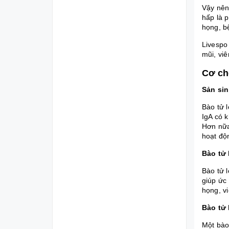
Vậy nên
hấp là 
họng, b
Livespo
mũi, vi
Cơ ch
Sản sin
Bào tử l
IgA có 
Hơn nữa
hoạt độ
Bào tử 
Bào tử 
giúp ức
họng, v
Bào tử 
Một bào 