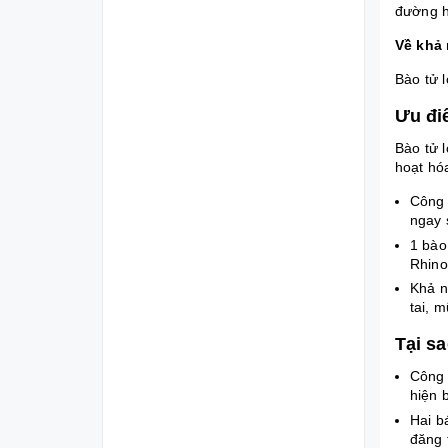
đường h
Về khả
Bào tử 
Ưu đi
Bào tử 
hoạt hó
Công 
ngay 
1 bào
Rhino
Khả n
tai, m
Tại s
Công 
hiện 
Hai b
đăng 