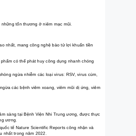
vệ những tổn thương ở niêm mạc mũi.
cao nhất, mang công nghệ bào tử lợi khuẩn tiền
n phẩm có thể phát huy công dụng nhanh chóng
phòng ngừa nhiễm các loại virus: RSV, virus cúm,
g ngừa các bệnh viêm xoang,
viêm mũi dị ứng
, viêm
m sàng tại Bệnh Viện Nhi Trung ương, được thực
ung ương.
uốc tế Nature Scientific Reports công nhận và
iều nhất trong năm 2022.