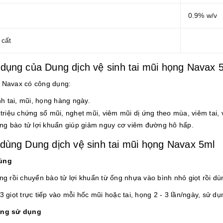
0.9% w/v
cất
dụng của Dung dịch vệ sinh tai mũi họng Navax 
 Navax có công dụng:
nh tai, mũi, họng hàng ngày.
triệu chứng sổ mũi,
nghẹt mũi
, viêm mũi dị ứng theo mùa, viêm tai,
ng bào tử lợi khuẩn giúp giảm nguy cơ viêm đường hô hấp.
dùng Dung dịch vệ sinh tai mũi họng Navax 5ml
ùng
ống rồi chuyển bào tử lợi khuẩn từ ống nhựa vào bình nhỏ giọt rồi d
3 giọt trực tiếp vào mỗi hốc mũi hoặc tai, họng 2 - 3 lần/ngày, sử d
ợng sử dụng