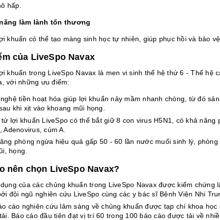
ô hấp.
 năng làm lành tổn thương
lợi khuẩn có thể tạo màng sinh học tự nhiên, giúp phục hồi và bảo 
ểm của LiveSpo Navax
lợi khuẩn trong LiveSpo Navax là men vi sinh thế hệ thứ 6 - Thế hệ 
a, với những ưu điểm:
nghệ tiền hoạt hóa giúp lợi khuẩn nảy mầm nhanh chóng, từ đó sả
sau khi xịt vào khoang mũi họng.
 tử lợi khuẩn LiveSpo có thể bắt giữ 8 con virus H5N1, có khả năng 
, Adenovirus, cúm A.
ăng phòng ngừa hiệu quả gấp 50 - 60 lần nước muối sinh lý, phòn
ũi, họng.
ao nên chọn LiveSpo Navax?
dụng của các chủng khuẩn trong LiveSpo Navax được kiểm chứng lâ
bởi đội ngũ nghiên cứu LiveSpo cùng các y bác sĩ Bệnh Viện Nhi Tr
áo cáo nghiên cứu lâm sàng về chủng khuẩn được tạp chí khoa học q
tải. Báo cáo đầu tiên đạt vị trí 60 trong 100 báo cáo được tải về nh