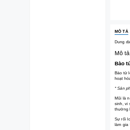
MÔ TẢ
Dung dị
Mô tả
Bào t
Bào tử 
hoạt hó
* Sản p
Mũi
là n
sinh, vi
thường 
Sự rối l
làm gia