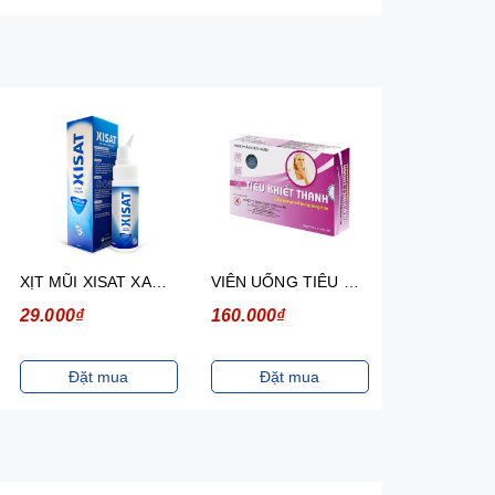
XỊT MŨI XISAT XANH 75ML/ CHAI
VIÊN UỐNG TIÊU KHIẾT THANH ( Hộp 30 viên )
29.000₫
160.000₫
Đặt mua
Đặt mua