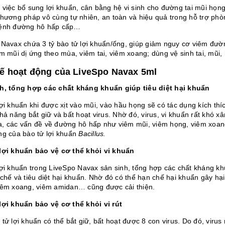
 việc bổ sung lợi khuẩn, cân bằng hệ vi sinh cho đường tai mũi họng
phương pháp vô cùng tự nhiên, an toàn và hiệu quả trong hỗ trợ ph
ệnh đường hô hấp cấp…
 Navax chứa 3 tỷ bào tử lợi khuẩn/ống, giúp giảm nguy cơ viêm đườ
êm mũi dị ứng theo mùa, viêm tai, viêm xoang; dùng vệ sinh tai, mũi
ế hoạt động của LiveSpo Navax 5ml
h, tổng hợp các chất kháng khuẩn giúp tiêu diệt hại khuẩn
ợi khuẩn khi được xịt vào mũi, vào hầu họng sẽ có tác dụng kích thí
khả năng bắt giữ và bất hoạt virus. Nhờ đó, virus, vi khuẩn rất khó
, các vấn đề về đường hô hấp như viêm mũi, viêm họng,
viêm xoan
ng của bào tử lợi khuẩn
Bacillus.
lợi khuẩn bảo vệ cơ thể khỏi vi khuẩn
lợi khuẩn trong LiveSpo Navax sản sinh, tổng hợp các chất kháng kh
 chế và tiêu diệt hại khuẩn. Nhờ đó có thể hạn chế hại khuẩn gây hạ
iêm xoang,
viêm amidan
… cũng được cải thiện.
lợi khuẩn bảo vệ cơ thể khỏi vi rút
tử lợi khuẩn có thể bắt giữ, bất hoạt được 8 con virus. Do đó, viru