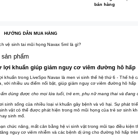
bán hàng
HƯỚNG DẪN MUA HÀNG
ch vệ sinh tai mũi họng Navax 5ml là gì?
 sản phẩm
ử lợi khuẩn giúp giảm nguy cơ viêm đường hô hấp
lợi khuẩn trong
LiveSpo Navax
là men vi sinh thế hệ thứ 6 - Thế hệ 
a, với nhiều ưu điểm nổi bật, giúp giảm nguy cơ viêm đường hô hấp 
hẩm dùng được cho mọi lứa tuổi, trẻ em, phụ nữ mang thai và đang 
ơi sinh sống của nhiều loại vi khuẩn gây bệnh và vô hại. Sự phát triể
 sinh vật có thể được phát hiện trong mô mũi họng của trẻ sơ sinh k
hay sinh mổ.
oạn chức năng, mất cân bằng hệ vi sinh vật trong mũi tạo điều kiện th
 tăng nguy cơ viêm nhiễm và các bệnh dị ứng cho đường hô hấp trê