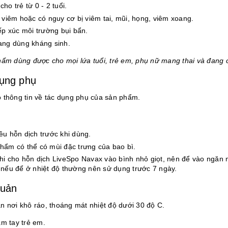
ho trẻ từ 0 - 2 tuổi.
ị viêm hoặc có nguy cơ bị viêm tai, mũi, họng, viêm xoang.
iếp xúc môi trường bụi bẩn.
ang dùng kháng sinh.
hẩm dùng được cho mọi lứa tuổi, trẻ em, phụ nữ mang thai và đang 
ụng phụ
 thông tin về tác dụng phụ của sản phẩm.
ều hỗn dịch trước khi dùng.
hẩm có thể có mùi đặc trưng của bao bì.
hi cho hỗn dịch LiveSpo Navax vào bình nhỏ giọt, nên để vào ngăn má
 nếu để ở nhiệt độ thường nên sử dụng trước 7 ngày.
quản
n nơi khô ráo, thoáng mát nhiệt độ dưới 30 độ C.
ầm tay trẻ em.