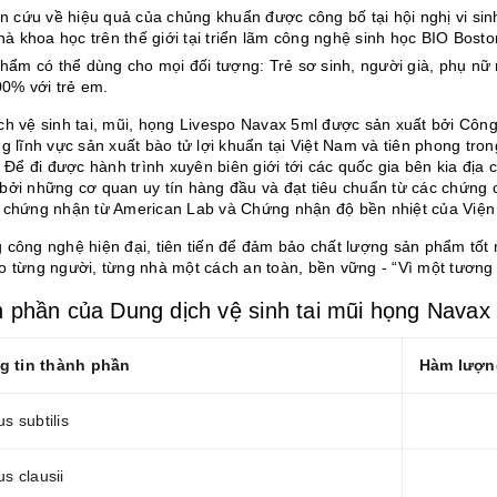
n cứu về hiệu quả của chủng khuẩn được công bố tại hội nghị vi sin
hà khoa học trên thế giới tại triển lãm công nghệ sinh học BIO Bost
hẩm có thể dùng cho mọi đối tượng: Trẻ sơ sinh, người già, phụ nữ 
00% với trẻ em.
ch vệ sinh tai, mũi, họng Livespo Navax 5ml được sản xuất bởi Cô
g lĩnh vực sản xuất bào tử lợi khuẩn tại Việt Nam và tiên phong tro
i. Để đi được hành trình xuyên biên giới tới các quốc gia bên kia đ
bởi những cơ quan uy tín hàng đầu và đạt tiêu chuẩn từ các chứng 
 chứng nhận từ American Lab và Chứng nhận độ bền nhiệt của Việ
 công nghệ hiện đại, tiên tiến để đảm bảo chất lượng sản phẩm tố
o từng người, từng nhà một cách an toàn, bền vững - “Vì một tương 
 phần của Dung dịch vệ sinh tai mũi họng Navax
g tin thành phần
Hàm lượn
us subtilis
us clausii