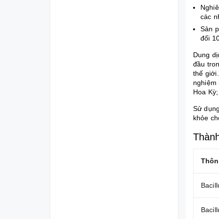
Nghiê
các n
Sản p
đối 1
Dung dị
đầu tron
thế giớ
nghiệm 
Hoa Kỳ;
Sử dụng
khỏe ch
Thành
Thôn
Bacill
Bacill