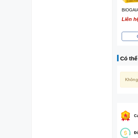
BIOGAIA PROTECTIS TABLETS- VIÊN BỔ SUNG LỢI KHUẨN CHO ĐƯỜNG TIÊU HÓA (HỘP 10 VIÊN)
Liên hệ
Liên h
Chi tiết
Có thể
Không
Ca
Đổ