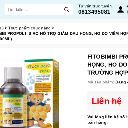
Tư vấn trực tuyến
0813495081
hủ
Thực phẩm chức năng
MBI PROPOLI- SIRO HỖ TRỢ GIẢM ĐAU HỌNG, HO DO VIÊM 
200ML)
FITOBIMBI PR
HỌNG, HO DO
TRƯỜNG HỢP 
Mã sản phẩm:
Đang 
Liên hệ
Vui lòng liên hệ số
bán hàng.