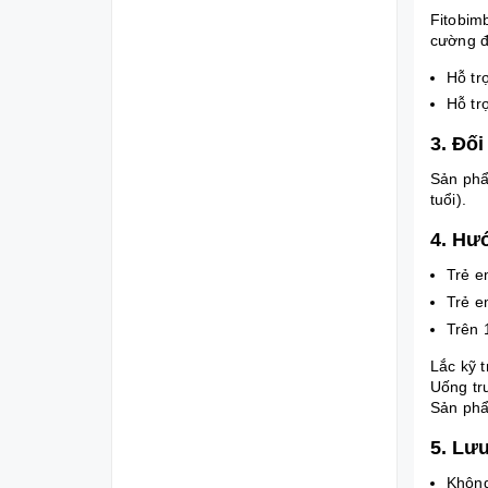
Fitobimb
cường đ
Hỗ tr
‍Hỗ t
3. Đố
‍Sản ph
tuổi).
4. Hư
Trẻ e
Trẻ e
Trên 
Lắc kỹ t
Uống tr
Sản phẩ
5. Lư
Không