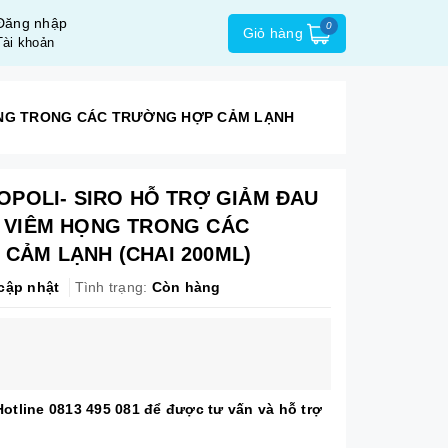
Đăng nhập
0
Giỏ hàng
Tài khoản
HỌNG TRONG CÁC TRƯỜNG HỢP CẢM LẠNH
OPOLI- SIRO HỖ TRỢ GIẢM ĐAU
 VIÊM HỌNG TRONG CÁC
CẢM LẠNH (CHAI 200ML)
cập nhật
Tình trạng:
Còn hàng
 Hotline 0813 495 081 để được tư vấn và hỗ trợ