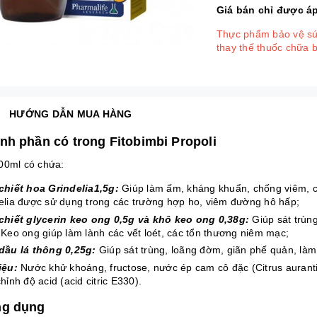
Giá bán chỉ được a
Thực phẩm bảo vệ sức
thay thế thuốc chữa 
HƯỚNG DẪN MUA HÀNG
ành phần có trong Fitobimbi Propoli
00ml có chứa:
chiết hoa Grindelia1,5g:
Giúp làm ấm, kháng khuẩn, chống viêm, c
elia được sử dụng trong các trường hợp ho, viêm đường hô hấp;
chiết glycerin keo ong 0,5g và khô keo ong 0,38g:
Giúp sát trùn
 Keo ong giúp làm lành các vết loét, các tổn thương niêm mạc;
dầu lá thông 0,25g:
Giúp sát trùng, loãng đờm, giãn phế quản, là
iệu:
Nước khử khoáng, fructose, nước ép cam cô đặc (Citrus auranti
hỉnh độ acid (acid citric E330).
ng dụng