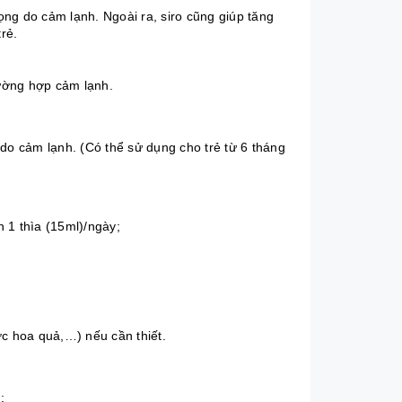
họng do cảm lạnh. Ngoài ra, siro cũng giúp tăng
rẻ.
rường hợp cảm lạnh.
 do cảm lạnh. (Có thể sử dụng cho trẻ từ 6 tháng
n 1 thìa (15ml)/ngày;
ớc hoa quả,…) nếu cần thiết.
m;