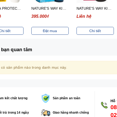
BIOGAIA PROTECTIS BABY DROPS WITH VITAMIN D3- DUNG DỊCH BỔ SUNG LỢI KHUẨN VÀ VITAMIN D3 (CHAI 5ML)
NATURE'S WAY KIDS SMART DROPS DHA- SIRO BỔ NÃO (CHAI 20ML)
NATURE'S WAY KIDS SMART LIQUID MULTI+ IRON- SIRO HỖ TRỢ TĂNG SỨC ĐỀ KHÁNG (CHAI 200ML)
ệ
395.000₫
Liên hệ
Chi tiết
Đặt mua
Chi tiết
 bạn quan tâm
 có sản phẩm nào trong danh mục này.
m kết chất lượng
Sản phẩm an toàn
Hỗ 
08
i trả trong 14 ngày
Giao hàng nhanh chóng
02