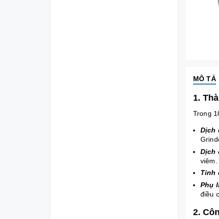
MÔ TẢ
1. Th
Trong 1
Dịch 
Grind
Dịch 
viêm.
Tinh 
Phụ l
điều c
2. Cô