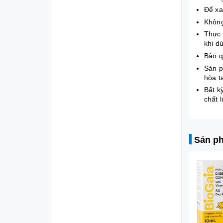
Để xa
Không
Thực 
khi d
Bảo q
Sản p
hòa t
Bất k
chất 
Sản ph