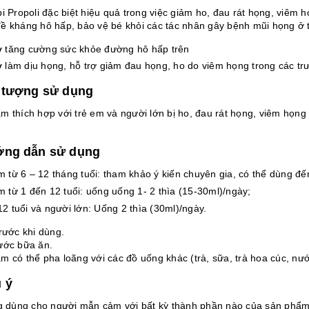
i Propoli đặc biệt hiệu quả trong việc giảm ho, đau rát họng, viêm 
ề kháng hô hấp, bảo vệ bé khỏi các tác nhân gây bệnh mũi họng ở t
ợ tăng cường sức khỏe đường hô hấp trên
rợ làm dịu họng, hỗ trợ giảm đau họng, ho do viêm họng trong các t
i tượng sử dụng
ẩm thích hợp với trẻ em và người lớn bị ho, đau rát họng, viêm họng
ớng dẫn sử dụng
m từ 6 – 12 tháng tuổi: tham khảo ý kiến chuyên gia, có thể dùng đế
m từ 1 đến 12 tuổi: uống uống 1- 2 thìa (15-30ml)/ngày;
12 tuổi và người lớn: Uống 2 thìa (30ml)/ngày.
rước khi dùng.
ước bữa ăn.
m có thể pha loãng với các đồ uống khác (trà, sữa, trà hoa cúc, nư
u ý
 dùng cho người mẫn cảm với bất kỳ thành phần nào của sản phẩ