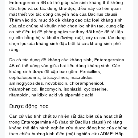
Enterogermina 4B có thể giúp sản sinh kháng thể không
đặc hiệu và có tác dụng khử độc, điều này có liên quan
mật thiết với tác động chuyển hóa của Bacillus clausii.
Thêm vào đó, mức độ đề kháng cao các loại kháng sinh
của các chủng vi khuẩn nhờ chọn lọc nhân tạo, cung cấp
cơ sở điều trị để phòng ngừa sự thay đổi hoặc để tái lập
sự cân bằng hệ vi khuẩn đường ruột, xảy ra sau tác dụng
chọn lọc của kháng sinh đặc biệt là các kháng sinh phổ
rộng.
Do có tác dụng đề kháng các kháng sinh, Enterogermina
4B có thể uống vào giữa hai liều dùng kháng sinh. Các
kháng sinh được đề cập bao gồm: Penicillins,
cephalosporins, tetracyclines, macrolides,
aminoglycosides, novobiocin,
chloramphenicol
,
thiamphenicol,
lincomycin
, isoniazid, cycloserine,
rifamplcin, nalidixic acid và pipemidic acid.
Dược động học
Căn cứ vào tính chất tự nhiên rất đặc biệt của hoạt chất
trong Enterogermina 4B (bào tử Bacillus clausii) rõ ràng
không thể tiến hành nghiên cứu dược động học của chúng
theo chiều hướng kinh điển (một nghiên cứu ADME: Hấp