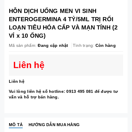
HỖN DỊCH UỐNG MEN VI SINH
ENTEROGERMINA 4 TỶ/5ML TRỊ RỐI
LOẠN TIÊU HÓA CẤP VÀ MẠN TÍNH (2
VỈ x 10 ỐNG)
Mã sản phẩm:
Đang cập nhật
Tình trạng:
Còn hàng
Liên hệ
Liên hệ
Vui lòng liên hệ số hotline: 0913 495 081 để được tư
vấn và hỗ trợ bán hàng.
MÔ TẢ
HƯỚNG DẪN MUA HÀNG