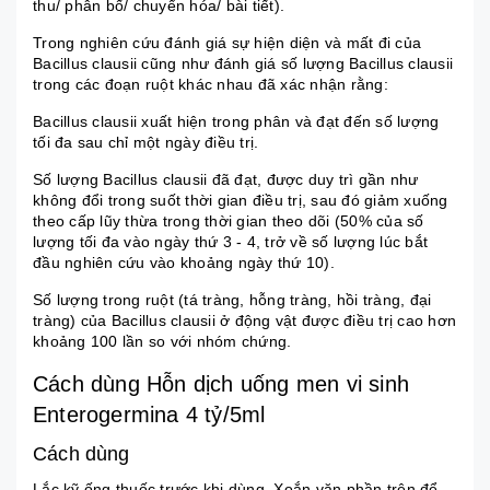
thu/ phân bố/ chuyển hóa/ bài tiết).
Trong nghiên cứu đánh giá sự hiện diện và mất đi của
Bacillus clausii cũng như đánh giá số lượng Bacillus clausii
trong các đoạn ruột khác nhau đã xác nhận rằng:
Bacillus clausii xuất hiện trong phân và đạt đến số lượng
tối đa sau chỉ một ngày điều trị.
Số lượng Bacillus clausii đã đạt, được duy trì gần như
không đổi trong suốt thời gian điều trị, sau đó giảm xuống
theo cấp lũy thừa trong thời gian theo dõi (50% của số
lượng tối đa vào ngày thứ 3 - 4, trở về số lượng lúc bắt
đầu nghiên cứu vào khoảng ngày thứ 10).
Số lượng trong ruột (tá tràng, hỗng tràng, hồi tràng, đại
tràng) của Bacillus clausii ở động vật được điều trị cao hơn
khoảng 100 lần so với nhóm chứng.
Cách dùng Hỗn dịch uống men vi sinh
Enterogermina 4 tỷ/5ml
Cách dùng
Lắc kỹ ống thuốc trước khi dùng. Xoắn vặn phần trên để