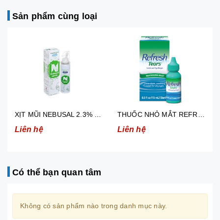
Sản phẩm cùng loại
XỊT MŨI NEBUSAL 2.3% GIẢM NGHẸT MŨI, SỔ MŨI Ở TRẺ EM TRÊN 3 TUỔI VÀ NGƯỜI LỚN (50ML)
THUỐC NHỎ MẮT REFRESH TEARS GIẢM KHÔ MẮT, MẮT ĐỎ 15ML
Liên hệ
Liên hệ
Có thể bạn quan tâm
Không có sản phẩm nào trong danh mục này.