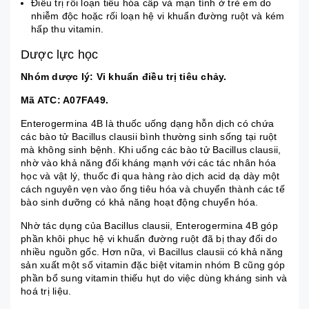
Điều trị
rối loạn tiêu hóa
cấp và mạn tính ở trẻ em do
nhiễm độc hoặc rối loạn hệ vi khuẩn đường ruột và kém
hấp thu vitamin.
Dược lực học
Nhóm dược lý: Vi khuẩn điều trị
tiêu chảy
.
Mã ATC: A07FA49.
Enterogermina 4B là thuốc uống dạng hỗn dịch có chứa
các bào tử Bacillus clausii bình thường sinh sống tại ruột
mà không sinh bệnh. Khi uống các bào tử Bacillus clausii,
nhờ vào khả năng đối kháng mạnh với các tác nhân hóa
học và vật lý, thuốc đi qua hàng rào dịch acid dạ dày một
cách nguyên vẹn vào ống tiêu hóa và chuyển thành các tế
bào sinh dưỡng có khả năng hoạt động chuyển hóa.
Nhờ tác dụng của Bacillus clausii, Enterogermina 4B góp
phần khôi phục hệ vi khuẩn đường ruột đã bị thay đổi do
nhiều nguồn gốc. Hơn nữa, vì Bacillus clausii có khả năng
sản xuất một số vitamin đặc biệt vitamin nhóm B cũng góp
phần bổ sung vitamin thiếu hụt do việc dùng kháng sinh và
hoá trị liệu.