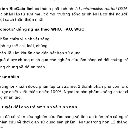
sinh BioGaia 5ml
có thành phần chính là
Lactobacillus reuteri DS
c phân lập từ sữa mẹ, ‘có môi trường sống tự nhiên là cơ thể người’,
ột cách thân thiện nhất.
robiotic' đúng nghĩa theo WHO, FAO, WGO
hẩm chứa vi sinh vật sống.
nh cụ thể chi, loài, chủng.
ảo liều lợi khuẩn cho đến hết hạn sử dụng.
quả được chứng minh qua các nghiên cứu lâm sàng có đối chứng tr
ng chứng về độ an toàn.
 tự nhiên
hủng lợi khuẩn được phân lập từ sữa mẹ, 2 thành phần phụ còn lại c
ược chiết xuất thiên nhiên 100%. Ngoài ra sản phẩm không chứa: ch
g nhân tạo.
 tuyệt đối cho trẻ sơ sinh và sinh non
 đã có rất nhiều nghiên cứu lâm sàng về tính an toàn trên cả người 
hiên cứu về thời gian sử dụng sản phẩm liên tục trong hơn 12 tháng
nào.