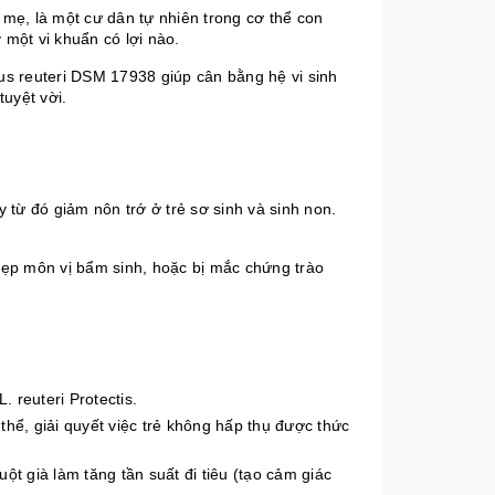
mẹ, là một cư dân tự nhiên trong cơ thể con
 một vi khuẩn có lợi nào.
lus reuteri DSM 17938 giúp cân bằng hệ vi sinh
uyệt vời.
y từ đó giảm nôn trớ ở trẻ sơ sinh và sinh non.
ẹp môn vị
bẩm sinh, hoặc bị mắc chứng
trào
. reuteri Protectis.
hể, giải quyết việc trẻ không hấp thụ được thức
ột già làm tăng tần suất đi tiêu (tạo cảm giác