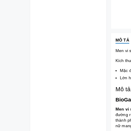
MÔ TẢ
Men vi s
Kích th
Mặc đ
Lớn 
Mô tả
BioGa
Men vi 
đường r
thành p
nữ mang