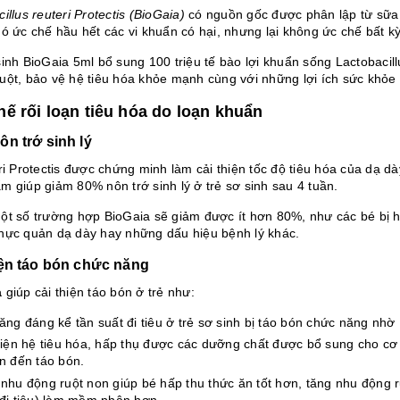
illus reuteri Protectis (BioGaia)
có nguồn gốc được phân lập từ sữa 
ó ức chế hầu hết các vi khuẩn có hại, nhưng lại không ức chế bất kỳ
sinh BioGaia 5ml bổ sung 100 triệu tế bào lợi khuẩn sống Lactobacil
uột, bảo vệ hệ tiêu hóa khỏe mạnh cùng với những lợi ích sức khỏe t
hế rối loạn tiêu hóa do loạn khuẩn
ôn trớ sinh lý
ri Protectis được chứng minh làm cải thiện tốc độ tiêu hóa của dạ dà
m giúp giảm 80% nôn trớ sinh lý ở trẻ sơ sinh sau 4 tuần.
ột số trường hợp BioGaia sẽ giảm được ít hơn 80%, như các bé bị
h
hực quản dạ dày
hay những dấu hiệu bệnh lý khác.
iện táo bón chức năng
a
giúp cải thiện táo bón ở trẻ như:
ăng đáng kể tần suất đi tiêu ở trẻ sơ sinh bị táo bón chức năng nhờ L
hiện hệ tiêu hóa, hấp thụ được các dưỡng chất được bổ sung cho cơ t
ẫn đến
táo bón
.
nhu động ruột non giúp bé hấp thu thức ăn tốt hơn, tăng nhu động ru
đi tiêu) làm mềm phân hơn.