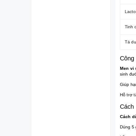
Lacto
Tinh 
Tá d
Công 
Men vi 
sinh đư
Giúp hạn
Hỗ trợ 
Cách 
Cách d
Dùng 5 