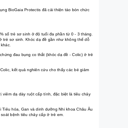
g BioGaia Protectis đã cải thiện táo bón chức
% số trẻ sơ sinh ở độ tuổi đa phần từ 0 - 3 tháng.
 ở trẻ sơ sinh. Khóc dạ đề gần như không thể dỗ
 khác.
chứng đau bụng co thắt (khóc dạ đề - Colic) ở trẻ
- Colic, kết quả nghiên cứu cho thấy các bé giảm
rị
viêm dạ dày ruột cấp tính
, đặc biệt là tiêu chảy
ội Tiêu hóa, Gan và dinh dưỡng Nhi khoa Châu Âu
oát bệnh tiêu chảy cấp ở trẻ em.