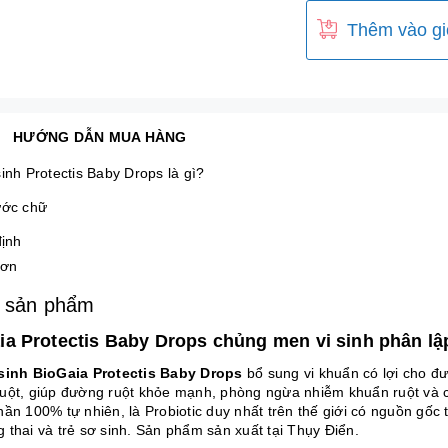
Thêm vào gi
HƯỚNG DẪN MUA HÀNG
inh Protectis Baby Drops là gì?
ước chữ
ịnh
hơn
 sản phẩm
ia Protectis Baby Drops chủng men vi sinh phân lậ
sinh BioGaia Protectis Baby Drops
bổ sung vi khuẩn có lợi cho đườ
uột, giúp đường ruột khỏe mạnh, phòng ngừa nhiễm khuẩn ruột và 
hần 100% tự nhiên, là
Probiotic
duy nhất trên thế giới có nguồn gốc
 thai và trẻ sơ sinh. Sản phẩm sản xuất tại Thụy Điển.