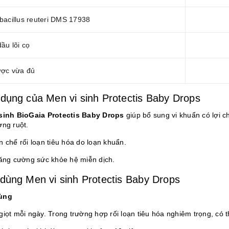
bacillus reuteri DMS 17938
dầu lõi cọ
ược vừa đủ
dụng của Men vi sinh Protectis Baby Drops
sinh BioGaia Protectis Baby Drops
giúp bổ sung vi khuẩn có lợi ch
ờng ruột.
 chế rối loạn tiêu hóa do loạn khuẩn.
tăng cường sức khỏe hệ miễn dịch.
dùng Men vi sinh Protectis Baby Drops
ùng
giọt mỗi ngày. Trong trường hợp rối loạn tiêu hóa nghiêm trọng, có 