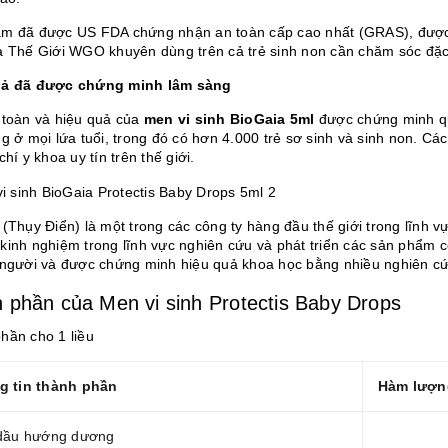
m đã được US FDA chứng nhận an toàn cấp cao nhất (GRAS), đượ
a Thế Giới WGO khuyên dùng trên cả trẻ sinh non cần chăm sóc đặc 
uả đã được chứng minh lâm sàng
 toàn và hiệu quả của
men vi sinh BioGaia 5ml
được chứng minh qu
ng ở mọi lứa tuổi, trong đó có hơn 4.000 trẻ sơ sinh và sinh non. C
chí y khoa uy tín trên thế giới.
(Thụy Điển) là một trong các công ty hàng đầu thế giới trong lĩnh
kinh nghiệm trong lĩnh vực nghiên cứu và phát triển các sản phẩm có
 người và được chứng minh hiệu quả khoa học bằng nhiều nghiên c
 phần của Men vi sinh Protectis Baby Drops
hần cho 1 liều
g tin thành phần
Hàm lượn
 dầu hướng dương