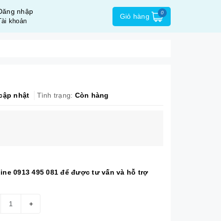
Đăng nhập
0
Giỏ hàng
Tài khoản
cập nhật
Tình trạng:
Còn hàng
tline 0913 495 081 để được tư vấn và hỗ trợ
+