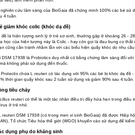
 nghiên cứu lâm sàng của BioGaia đã chứng minh 100% các bé sử dụn
u 4 tuần.
rẻ giảm khóc colic (khóc dạ đề)
đề là hiện tượng sinh lý ở trẻ sơ sinh, thường gặp ở khoảng 26 - 28
a học của hiện tượng này là Colic - hay còn gọi là đau bụng co thắt
ạn cũng cần tránh nhầm lẫn với các biểu hiện quấy khóc do nhu cầu
ri DSM 17938 là Probiotics duy nhất có bằng chứng lâm sàng đối với 
 mà không phải sử dụng đến thuốc.
Protectis chứa L.reuteri có tác dụng với 95% các bé bị khóc dạ đề 
% thời gian quấy khóc sau 2 tuần sử dụng và giảm 90% sau 4 tuần.
ng tiêu chảy
illus reuteri có thể là một tác nhân điều trị đầy hứa hẹn trong điều t
irus ở trẻ nhỏ.
.reuteri DSM 17938 (có trong men vi sinh BioGaia) đã được Hiệp h
N), Tổ chức Tiêu hóa thế giới (WGO) khuyến cáo sử dụng để kiểm s
ác dụng phụ do kháng sinh