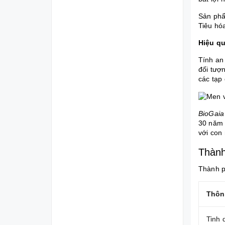
Sản phẩ
Tiêu hó
Hiệu q
Tính an
đối tượ
các tạp 
BioGaia
30 năm 
với con
Thành
Thành p
Thôn
Tinh