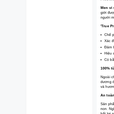
Men vi 
giới đượ
người m
'True P
Chế p
Xác đị
Đảm b
Hiệu 
Có bằ
100% từ
Ngoài c
dương
đ
và hươn
An toàn
Sản phẩm
non. Ng
bất lợi 