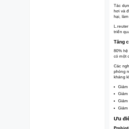
Tác dụn
hơi và 
hại, là
L.reuter
triển q
Tăng c
80% hệ m
có một 
Các nghi
phòng n
kháng k
Giảm 
Giảm 
Giảm 
Giảm 
Ưu đi
Probiot