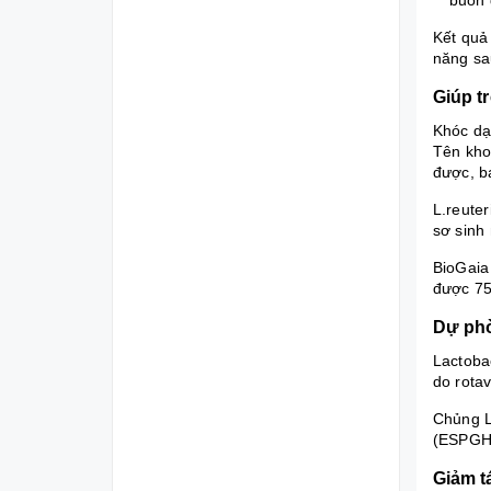
Kết quả
năng sa
Giúp t
Khóc dạ 
Tên kho
được, b
L.reute
sơ sinh
BioGaia 
được 75
Dự phò
Lactobac
do rotav
Chủng L
(ESPGHA
Giảm t