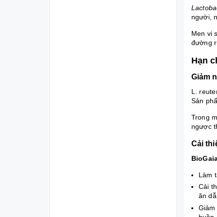
Lactobac
người, n
Men vi 
đường r
Hạn c
Giảm n
L. reute
Sản phẩ
Trong m
ngược t
Cải th
BioGai
Làm t
Cải t
ăn d
Giảm 
buồn 