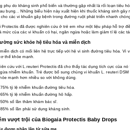
g phụ do kháng sinh phổ biến và thường gặp nhất là rối loạn tiêu h
đau bụng... Những biểu hiện này xuất hiện khi thuốc kháng sinh gây 
m cho các vi khuẩn gây bệnh trong đường ruột phát triển nhanh chó
i Protectis đã được nghiên cứu ở trẻ em như một liệu pháp hỗ trợ đi
uá mức của các vi khuẩn có hại, ngăn ngừa hoặc làm giảm tỉ lệ các t
ường sức khỏe hệ tiêu hóa và miễn dịch
iễn dịch có mối liên hệ trực tiếp với hệ vi sinh đường tiêu hóa. Vì v
cơ thể khỏe mạnh.
ên cứu với L.reuteri Protectis đã cho thấy tác dụng tích cực của nó 
gừa nhiễm khuẩn. Trẻ được bổ sung chủng vi khuẩn L. reuteri DSM 
hỏe mạnh hơn nhiều so với không dùng.
75% tỷ lệ nhiễm khuẩn đường tiêu hóa.
65% tỷ lệ nhiễm khuẩn đường hô hấp.
50% số lần thăm khám bác sĩ.
85% số lần phải sử dụng kháng sinh.
ểm vượt trội của Biogaia Protectis Baby Drops
ic được phân lập từ sữa mẹ