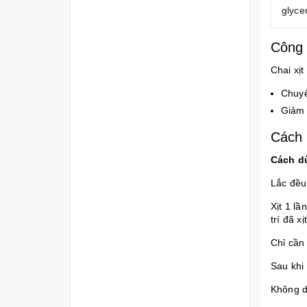
glyce
Công 
Chai xị
Chuyê
Giảm 
Cách 
Cách d
Lắc đều 
Xịt 1 lầ
trí đã xịt
Chỉ cần
Sau khi
Không d