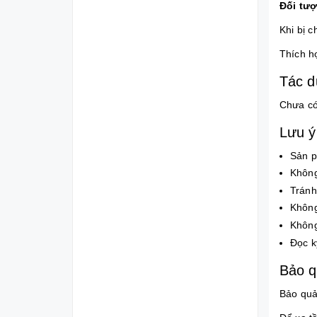
Đối tư
Khi bị 
Thích hợ
Tác d
Chưa có
Lưu ý
Sản p
Không 
Tránh
Không
Không
Đọc k
Bảo 
Bảo quản