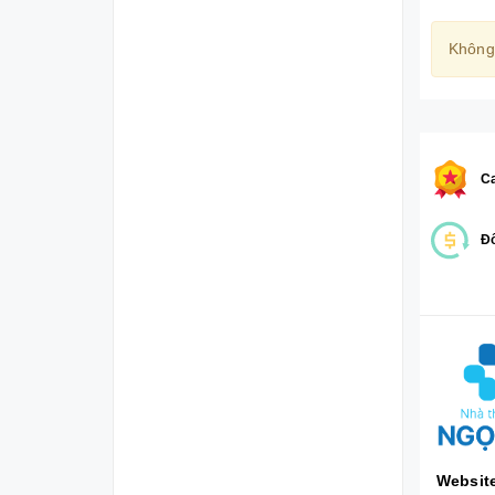
Không
Ca
Đổ
Websit