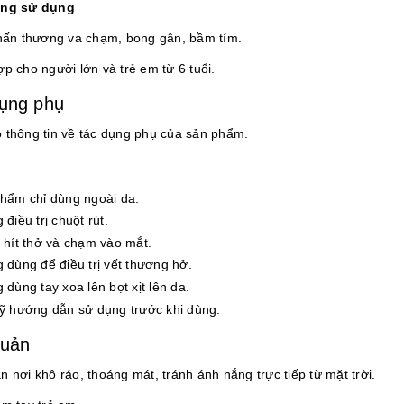
ợng sử dụng
chấn thương va chạm, bong gân, bầm tím.
p cho người lớn và trẻ em từ 6 tuổi.
ụng phụ
 thông tin về tác dụng phụ của sản phẩm.
hẩm chỉ dùng ngoài da.
điều trị chuột rút.
 hít thở và chạm vào mắt.
 dùng để điều trị vết thương hở.
 dùng tay xoa lên bọt xịt lên da.
ỹ hướng dẫn sử dụng trước khi dùng.
quản
 nơi khô ráo, thoáng mát, tránh ánh nắng trực tiếp từ mặt trời.