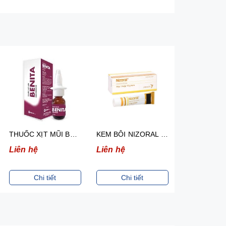
THUỐC XỊT MŨI BENITA ĐIỀU TRỊ VIÊM MŨI DỊ ỨNG (120 LIỀU)
KEM BÔI NIZORAL ĐIỀU TRỊ NHIỄM NẤM NGOÀI DA 15G
Liên hệ
Liên hệ
Liên hệ
Chi tiết
Chi tiết
Chi ti