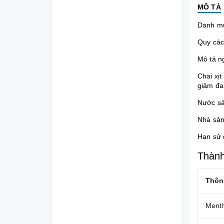
MÔ TẢ
Danh m
Quy các
Mô tả n
Chai xị
giảm đa
Nước sả
Nhà sả
Hạn sử 
Thành
Thôn
Ment