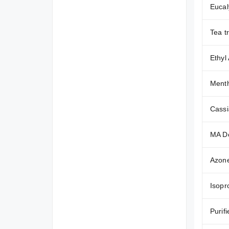
Eucal
Tea tr
Ethyl
Menth
Cassi
MA D
Azon
Isopr
Purif