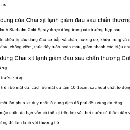
rine
dụng của Chai xịt lạnh giảm đau sau chấn thươn
t lạnh Starbalm Cold Spray được dùng trong các trường hợp sau:
n chữa trị các dạng đau cơ bắp và chấn thương cơ, khớp trong và s
đau, chống viêm, thúc đẩy tuần hoàn máu, giảm nhanh các triệu c
dùng Chai xịt lạnh giảm đau sau chấn thương Co
ùng
trước khi xịt.
n trên bề mặt da, cách bề mặt da tầm 10-15cm, các hoạt chất tự động
.
 một lần phun xịt duy nhất là dung dịch đã phủ đều vùng da rộng.
 mặc quần áo bạn vẫn có thể xịt trên lớp vải, hơi nước sẽ thấm dần 
ùng để làm lành vết thương hở.