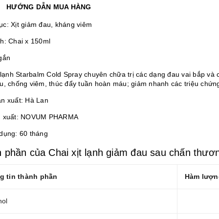
HƯỚNG DẪN MUA HÀNG
ục:
Xịt giảm đau, kháng viêm
h: Chai x 150ml
gắn
t lạnh Starbalm Cold Spray chuyên chữa trị các dạng đau vai bắp và
u, chống viêm, thúc đẩy tuần hoàn máu; giảm nhanh các triệu chứn
n xuất: Hà Lan
n xuất: NOVUM PHARMA
dụng: 60 tháng
 phần của Chai xịt lạnh giảm đau sau chấn thươ
g tin thành phần
Hàm lượn
hol