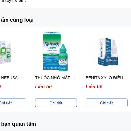
ầm tay trẻ em.
ẩm cùng loại
XỊT MŨI NEBUSAL 2.3% GIẢM NGHẸT MŨI, SỔ MŨI Ở TRẺ EM TRÊN 3 TUỔI VÀ NGƯỜI LỚN (50ML)
THUỐC NHỎ MẮT REFRESH TEARS GIẢM KHÔ MẮT, MẮT ĐỎ 15ML
BENITA XYLO ĐIỀU TRỊ VIÊM MŨI
ệ
Liên hệ
Liên hệ
Chi tiết
Chi tiết
Chi tiết
 bạn quan tâm