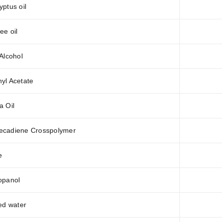
yptus oil
ee oil
 Alcohol
yl Acetate
a Oil
ecadiene Crosspolymer
e
opanol
ied water