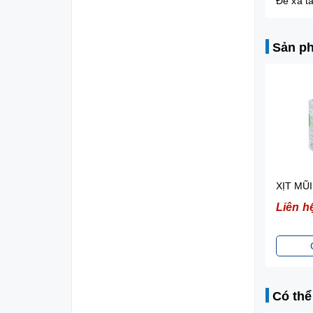
Để xa t
Sản ph
THUỐC GOFEN 400MG ĐIỀU TRỊ HẠ SỐT, GIẢM ĐAU (5 VỈ x 10 VIÊN)
Liên hệ
Liên h
Chi tiết
Có thể