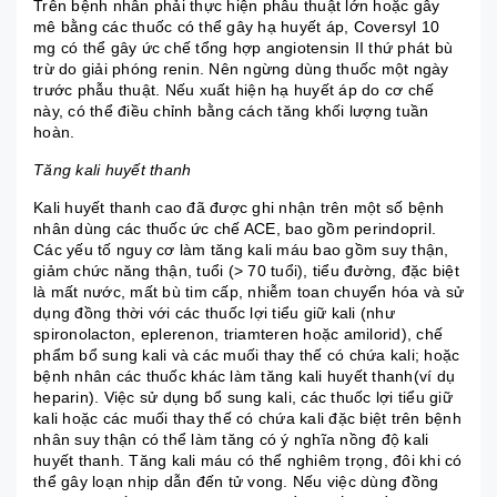
Trên bệnh nhân phải thực hiện phẫu thuật lớn hoặc gây
mê bằng các thuốc có thể gây hạ huyết áp, Coversyl 10
mg có thể gây ức chế tổng hợp angiotensin II thứ phát bù
trừ do giải phóng renin. Nên ngừng dùng thuốc một ngày
trước phẫu thuật. Nếu xuất hiện hạ huyết áp do cơ chế
này, có thể điều chỉnh bằng cách tăng khối lượng tuần
hoàn.
Tăng kali huyết thanh
Kali huyết thanh cao đã được ghi nhận trên một số bệnh
nhân dùng các thuốc ức chế ACE, bao gồm perindopril.
Các yếu tố nguy cơ làm tăng kali máu bao gồm suy thận,
giảm chức năng thận, tuổi (> 70 tuổi), tiểu đường, đặc biệt
là mất nước, mất bù tim cấp, nhiễm toan chuyển hóa và sử
dụng đồng thời với các thuốc lợi tiểu giữ kali (như
spironolacton, eplerenon, triamteren hoặc amilorid), chế
phẩm bổ sung kali và các muối thay thế có chứa kali; hoặc
bệnh nhân các thuốc khác làm tăng kali huyết thanh(ví dụ
heparin). Việc sử dụng bổ sung kali, các thuốc lợi tiểu giữ
kali hoặc các muối thay thế có chứa kali đặc biệt trên bệnh
nhân suy thận có thể làm tăng có ý nghĩa nồng độ kali
huyết thanh. Tăng kali máu có thể nghiêm trọng, đôi khi có
thể gây loạn nhịp dẫn đến tử vong. Nếu việc dùng đồng