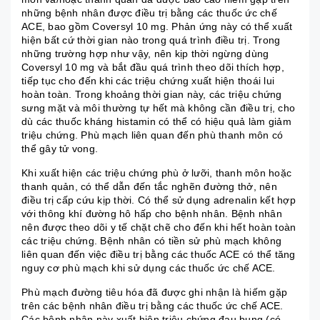
những bệnh nhân được điều trị bằng các thuốc ức chế
ACE, bao gồm Coversyl 10 mg. Phản ứng này có thể xuất
hiện bất cứ thời gian nào trong quá trình điều trị. Trong
những trường hợp như vậy, nên kịp thời ngừng dùng
Coversyl 10 mg và bắt đầu quá trình theo dõi thích hợp,
tiếp tục cho đến khi các triệu chứng xuất hiện thoái lui
hoàn toàn. Trong khoảng thời gian này, các triệu chứng
sưng mặt và môi thường tự hết mà không cần điều trị, cho
dù các thuốc kháng histamin có thể có hiệu quả làm giảm
triệu chứng. Phù mạch liên quan đến phù thanh môn có
thể gây tử vong.
Khi xuất hiện các triệu chứng phù ở lưỡi, thanh môn hoặc
thanh quản, có thể dẫn đến tắc nghẽn đường thở, nên
điều trị cấp cứu kịp thời. Có thể sử dụng adrenalin kết hợp
với thông khí đường hô hấp cho bệnh nhân. Bệnh nhân
nên được theo dõi y tế chặt chẽ cho đến khi hết hoàn toàn
các triệu chứng. Bệnh nhân có tiền sử phù mạch không
liên quan đến việc điều trị bằng các thuốc ACE có thể tăng
nguy cơ phù mạch khi sử dụng các thuốc ức chế ACE.
Phù mạch đường tiêu hóa đã được ghi nhận là hiếm gặp
trên các bệnh nhân điều trị bằng các thuốc ức chế ACE.
Các bệnh nhân này xuất hiện triệu chứng đau bụng (có