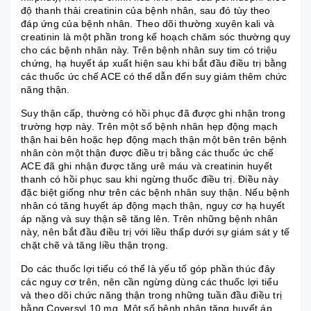
độ thanh thải creatinin của bệnh nhân, sau đó tùy theo
đáp ứng của bệnh nhân. Theo dõi thường xuyên kali và
creatinin là một phần trong kế hoạch chăm sóc thường quy
cho các bệnh nhân này. Trên bệnh nhân suy tim có triệu
chứng, hạ huyết áp xuất hiện sau khi bắt đầu điều trị bằng
các thuốc ức chế ACE có thể dẫn đến suy giảm thêm chức
năng thận.
Suy thận cấp, thường có hồi phục đã được ghi nhận trong
trường hợp này. Trên một số bệnh nhân hẹp động mạch
thận hai bên hoặc hẹp động mạch thận một bên trên bệnh
nhân còn một thận được điều trị bằng các thuốc ức chế
ACE đã ghi nhận được tăng urê máu và creatinin huyết
thanh có hồi phục sau khi ngừng thuốc điều trị. Điều này
đặc biệt giống như trên các bệnh nhân suy thận. Nếu bệnh
nhân có tăng huyết áp động mạch thận, nguy cơ hạ huyết
áp nặng và suy thận sẽ tăng lên. Trên những bệnh nhân
này, nên bắt đầu điều trị với liều thấp dưới sự giám sát y tế
chặt chẽ và tăng liều thận trọng.
Do các thuốc lợi tiểu có thể là yếu tố góp phần thúc đây
các nguy cơ trên, nên cần ngừng dùng các thuốc lợi tiểu
và theo dõi chức năng thận trong những tuần đầu điều trị
bằng Coversyl 10 mg. Một số bệnh nhân tăng huyết áp