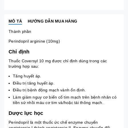
MÔ TẢ
HƯỚNG DẪN MUA HÀNG
Thành phần
Perindopril arginine (10mg)
Chỉ định
Thuốc Coversyl 10 mg được chỉ định dùng trong các
trường hợp sau:
Tăng huyết áp.
Ðiều trị
tăng huyết áp
.
Ðiều trị
bệnh động mạch vành
ổn định.
Làm giảm nguy cơ biến cố tim mạch trên bệnh nhân có
tiền sử nhồi máu cơ tim và/hoặc tái thông mạch.
Dược lực học
Perindopril
là một thuốc ức chế enzyme chuyển
angiotensin I thành
angiotensin II
. Enzyme chuyển đổi