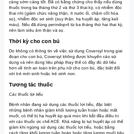
càng sớm càng tốt. Đã có bằng chứng cho thấy nếu dùng
thuốc trong ba tháng thứ 2 và thứ 3 thai kỳ, có nhiễm độc
thai nhi (giảm chức năng thận, ít nước ối, chậm cốt hóa
sọ), nhiễm độc sơ sinh (suy thận, hạ huyết áp, tăng kali
máu). Nếu đã dùng perindopril từ ba tháng thứ hai thai kỳ,
nên làm siêu âm thận và sọ.
Thời kỳ cho con bú
Do không có thông tin về việc sử dụng Coversyl trong giai
đoạn cho con bú, Coversyl không được khuyến cáo sử
dụng và nên dùng liệu pháp thay thế có đầy đủ dữ liệu
hơn về tính an toàn trên phụ nữ cho con bú, đặc biệt đối
với trẻ mới sinh hoặc trẻ sinh non.
Tương tác thuốc
Các thuốc lợi tiểu
Bệnh nhân đang sử dụng các thuốc lợi tiểu, đặc biệt
những bệnh nhân giảm khối lượng tuần hoàn hoặc mất
muối, có thể bị hạ huyết áp quá mức khi bắt đầu điều trị
với các thuốc ức chế ACE. Khả năng bị tụt huyết áp có thể
giảm khi ngừng sử dụng các thuốc lợi tiểu, hoặc bằng
cách tăng khối lượng tuần hoàn hoặc tăng lượng muối tiêu