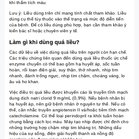
khi thẩm tích máu.
Lưu ý: Liều dùng trên chỉ mang tính chất tham khảo. Liều
dùng cụ thể tùy thuộc vào thể trạng và mức độ diễn tiến
của bệnh. Để có liều dùng phù hợp, bạn cần tham khảo ý
kiến bác sĩ hoặc chuyên viên y tế.
Làm gì khi dùng quá liều?
Các dữ liệu về việc dùng quá liều trên người còn hạn chế.
Các triệu chứng liên quan đến dùng quá liều thuốc ức chế
enzyme chuyển có thể bao gồm hạ huyết áp, sốc tuần
hoàn, rối loạn điện giải, suy thận, thở nhanh, nhịp tim
nhanh, đánh trống ngực, nhịp tim chậm, choáng váng, lo
âu và ho khan.
Việc điều trị quá liều được khuyến cáo là truyền tĩnh mạch
dung dịch natri clorid 9 mg/mL (0,9%). Nếu bệnh nhân bị
hạ huyết áp, nên giữ bệnh nhân ở nguyên tư thế. Nếu có
thể, cân nhắc truyền angiotensin II và/hoặc tiêm tĩnh mạch
catecholamine. Có thể loại perindopril ra khỏi tuần hoàn
chung bằng cách lọc máu. Máy tạo nhịp được chỉ định cho
những trường hợp chậm nhịp tim kháng trị. Những dấu
hiệu của sự sống, điện giải huyết thanh và nồng độ