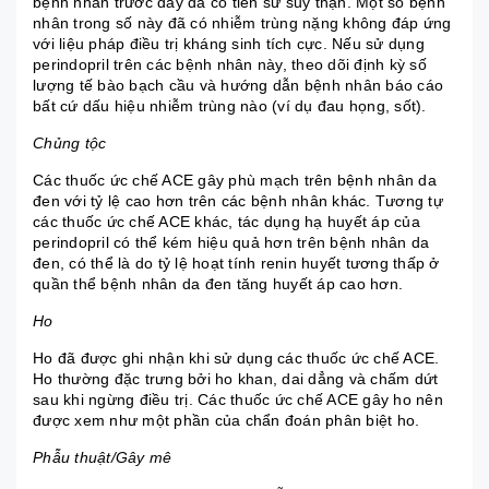
bệnh nhân trước đây đã có tiền sử suy thận. Một số bệnh
nhân trong số này đã có nhiễm trùng nặng không đáp ứng
với liệu pháp điều trị kháng sinh tích cực. Nếu sử dụng
perindopril trên các bệnh nhân này, theo dõi định kỳ số
lượng tế bào bạch cầu và hướng dẫn bệnh nhân báo cáo
bất cứ dấu hiệu nhiễm trùng nào (ví dụ đau họng, sốt).
Chủng tộc
Các thuốc ức chế ACE gây phù mạch trên bệnh nhân da
đen với tỷ lệ cao hơn trên các bệnh nhân khác. Tương tự
các thuốc ức chế ACE khác, tác dụng hạ huyết áp của
perindopril có thể kém hiệu quả hơn trên bệnh nhân da
đen, có thể là do tỷ lệ hoạt tính renin huyết tương thấp ở
quần thể bệnh nhân da đen tăng huyết áp cao hơn.
Ho
Ho đã được ghi nhận khi sử dụng các thuốc ức chế ACE.
Ho thường đặc trưng bởi ho khan, dai dẳng và chấm dứt
sau khi ngừng điều trị. Các thuốc ức chế ACE gây ho nên
được xem như một phần của chẩn đoán phân biệt ho.
Phẫu thuật/Gây mê