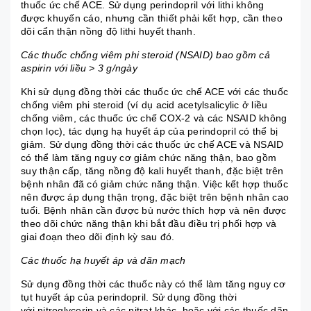
thuốc ức chế ACE. Sử dụng perindopril với lithi không
được khuyến cáo, nhưng cần thiết phải kết hợp, cần theo
dõi cẩn thận nồng độ lithi huyết thanh.
Các thuốc chống viêm phi steroid (NSAID) bao gồm cả
aspirin với liều > 3 g/ngày
Khi sử dụng đồng thời các thuốc ức chế ACE với các thuốc
chống viêm phi steroid (ví dụ acid acetylsalicylic ở liều
chống viêm, các thuốc ức chế COX-2 và các NSAID không
chọn lọc), tác dụng hạ huyết áp của perindopril có thể bị
giảm. Sử dụng đồng thời các thuốc ức chế ACE và NSAID
có thể làm tăng nguy cơ giảm chức năng thận, bao gồm
suy thận cấp, tăng nồng độ kali huyết thanh, đặc biệt trên
bệnh nhân đã có giảm chức năng thận. Việc kết hợp thuốc
nên được áp dụng thận trọng, đặc biệt trên bệnh nhân cao
tuổi. Bệnh nhân cần được bù nước thích hợp và nên được
theo dõi chức năng thận khi bắt đầu điều trị phối hợp và
giai đoạn theo dõi định kỳ sau đó.
Các thuốc hạ huyết áp và dãn mạch
Sử dụng đồng thời các thuốc này có thể làm tăng nguy cơ
tụt huyết áp của perindopril. Sử dụng đồng thời
với
nitroglycerin
và các nitrat khác, hoặc với các thuốc dãn