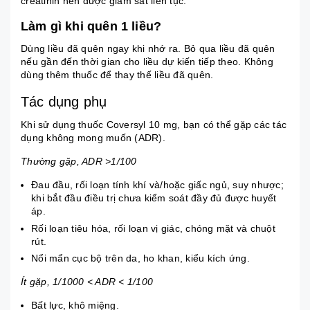
creatinin nên được giám sát liên tục.
Làm gì khi quên 1 liều?
Dùng liều đã quên ngay khi nhớ ra. Bỏ qua liều đã quên
nếu gần đến thời gian cho liều dự kiến ​​tiếp theo. Không
dùng thêm thuốc để thay thế liều đã quên.
Tác dụng phụ
Khi sử dụng thuốc Coversyl 10 mg, bạn có thể gặp các tác
dụng không mong muốn (ADR).
Thường gặp, ADR >1/100
Đau đầu, rối loạn tính khí và/hoặc giấc ngủ, suy nhược;
khi bắt đầu điều trị chưa kiểm soát đầy đủ được huyết
áp.
Rối loạn tiêu hóa
, rối loạn vị giác, chóng mặt và chuột
rút.
Nổi mẩn cục bộ trên da, ho khan, kiểu kích ứng.
Ít gặp, 1/1000 < ADR < 1/100
Bất lực, khô miệng.