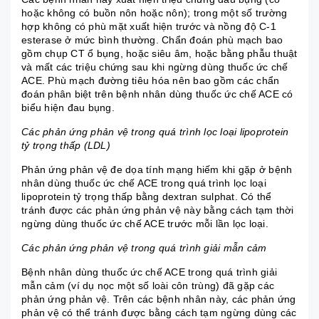
hoặc không có buồn nôn hoặc nôn); trong một số trường
hợp không có phù mặt xuất hiện trước và nồng độ C-1
esterase ở mức bình thường. Chẩn đoán phù mạch bao
gồm chụp CT ổ bụng, hoặc siêu âm, hoặc bằng phẫu thuật
và mất các triệu chứng sau khi ngừng dùng thuốc ức chế
ACE. Phù mạch đường tiêu hóa nên bao gồm các chẩn
đoán phân biệt trên bệnh nhân dùng thuốc ức chế ACE có
biểu hiện đau bụng.
Các phản ứng phản vệ trong quá trình lọc loại lipoprotein
tỷ trọng thấp (LDL)
Phản ứng phản vệ đe dọa tính mạng hiếm khi gặp ở bệnh
nhân dùng thuốc ức chế ACE trong quá trình lọc loại
lipoprotein tỷ trọng thấp bằng dextran sulphat. Có thể
tránh được các phản ứng phản vệ này bằng cách tạm thời
ngừng dùng thuốc ức chế ACE trước mỗi lần lọc loại.
Các phản ứng phản vệ trong quá trình giải mẫn cảm
Bệnh nhân dùng thuốc ức chế ACE trong quá trình giải
mẫn cảm (ví dụ nọc một số loài côn trùng) đã gặp các
phản ứng phản vệ. Trên các bệnh nhân này, các phản ứng
phản vệ có thể tránh được bằng cách tạm ngừng dùng các