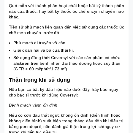
Quá mẫn với thành phần hoạt chất hoặc bất kỳ thành phần
nào của thuốc, hay bất kỳ thuốc ức chế enzym chuyển nào
khác.
Tiền sử phù mạch liên quan đến việc sử dụng các thuốc ức
chế men chuyển trước đó.
Phù mạch di truyền vô căn.
Giai đoạn hai và ba của thai kì.
Sử dụng đồng thời Coversyl với các sản phẩm có chứa
aliskiren trên bệnh nhân đái tháo đường hoặc suy thận
(GFR < 60 ml/phút/1,73 m
).
2
Thận trọng khi sử dụng
Nếu bạn có bất kỳ dấu hiệu nào dưới đây, hãy báo ngay
cho bác sĩ trước khi dùng Coversyl:
Bệnh mạch vành ổn định
Nếu có cơn đau thắt ngực không ổn định (điển hình hoặc
không điển hình) xuất hiện trong tháng đầu tiên khi điều trị
bằng perindopril, nên đánh giá thận trọng lợi ích/nguy cơ
trước khi tiếp tục điều trị.