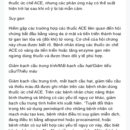
thuốc ức chế ACE, nhưng các phản ứng này có thể xuất
hiện trở lại sau khi vô ý bị tái mẫn cảm.
Suy gan
Hiếm gặp các trường hợp các thuốc ACE liên quan đến hội
chứng bắt đầu bằng vàng da ứ mật và tiến triển thành hoại
tử gan lan tỏa và (đôi khi) tử vong. Cơ chế của hội chứng
này chưa được biết rõ. Bệnh nhân dùng các thuốc ức chế
ACE có vàng da tiến triển hoặc tăng enzyme gan nên
ngừng dùng thuốc và được theo dõi y tế phù hợp.
Giảm bạch cầu trung tính/Mất bạch cầu hạt/Giảm tiểu
cầu/Thiếu máu
Giảm bạch cầu trung tính, mất bạch cầu hạt, giảm tiểu cầu
và thiếu máu đã được ghi nhận trên các bệnh nhân dùng
thuốc ức chế ACE. Trên các bệnh nhân chức năng thận
bình thường và không có các yếu tố nguy cơ khác, giảm
bạch cầu trung tính hiếm khi xuất hiện. “Tuyệt đối thận
trọng khi sử dụng perindopril cho những bệnh nhân có
mạch máu tạo keo, bệnh nhân điều trị suy giảm miễn dịch,
đang điều trị bằng allopurinol hoặc procainamid, hoặc
bệnh nhân có sự kết hợp các yếu tố nguy cơ này, đặc biệt