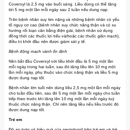
Coversyl là 2,5 mg vào buổi sáng. Liều dùng có thể tăng
tới 5 mg một lần mỗi ngày sau 2 tuần nếu dung nạp.
Trên bệnh nhân
suy tim
nặng và những bệnh nhân có yếu
tố nguy cơ cao (bệnh nhân suy chức năng thận và có xu
hướng rối loạn cân bằng điện giải, bệnh nhân sử dụng
đồng thời các thuốc lợi tiểu và/hoặc các thuốc giãn mạch),
điều trị khởi đầu nên được giám sát y tế.
Bệnh động mạch vành ổn định
Nên bắt đầu Coversyl với liều khởi đầu là 5 mg một lần
mỗi ngày trong hai tuần, sau đó tăng liều lên 10 mg một
lần mỗi ngày, phụ thuộc vào chức năng thận và liều 5 mg
được dung nạp tốt.
Bệnh nhân lớn tuổi nên dùng liều 2,5 mg một lần mỗi ngày
cho tuần đầu tiên, sau đó 5 mg một lần mỗi ngày cho tuần
tiếp theo trước khi tăng lên 10 mg một lần mỗi ngày tuỳ
thuộc chức năng thận. Chỉ nên tăng liều nếu liều trước đó
được dung nạp tốt.
Trẻ em
Độ an toàn và hiệu quả của perindopril trên trẻ em và trẻ