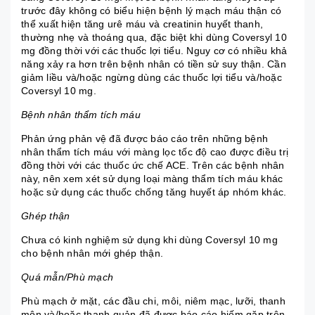
trước đây không có biểu hiện bệnh lý mạch máu thận có
thể xuất hiện tăng urê máu và creatinin huyết thanh,
thường nhẹ và thoáng qua, đặc biệt khi dùng Coversyl 10
mg đồng thời với các thuốc lợi tiểu. Nguy cơ có nhiều khả
năng xảy ra hơn trên bệnh nhân có tiền sử suy thận. Cần
giảm liều và/hoặc ngừng dùng các thuốc lợi tiểu và/hoặc
Coversyl 10 mg.
Bệnh nhân thẩm tích máu
Phản ứng phản vệ đã được báo cáo trên những bệnh
nhân thẩm tích máu với màng lọc tốc độ cao được điều trị
đồng thời với các thuốc ức chế ACE. Trên các bệnh nhân
này, nên xem xét sử dụng loại màng thẩm tích máu khác
hoặc sử dụng các thuốc chống tăng huyết áp nhóm khác.
Ghép thận
Chưa có kinh nghiệm sử dụng khi dùng Coversyl 10 mg
cho bệnh nhân mới ghép thận.
Quá mẫn/Phù mạch
Phù mạch ở mặt, các đầu chi, môi, niêm mạc, lưỡi, thanh
môn và/hoặc thanh quản đã được báo cáo hiếm gặp trên