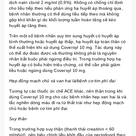
dịch natri clorid 2 mg/ml (0,9%). Không có chống chỉ định
cho liều tiếp theo nếu phản ứng hạ huyết áp thoáng qua,
bệnh nhân thường có thể dùng liều tiếp theo mà không
gặp khó khăn gì do khối lượng tuần hoàn tăng sẽ kéo
huyết áp tăng theo.
Trên một số bệnh nhân suy tim sung huyết có huyết áp
bình thường hoặc huyết áp thấp, hạ huyết áp toàn thân có
thể xuất hiện khi sử dụng Coversyl 10 mg. Tác dụng này
có thể dự đoán được và thường không phải là nguyên
nhân bắt buộc phải ngừng điều trị. Trong trường hợp hạ
huyết áp có biểu hiện triệu chứng, có thể cần phải giảm
liều hoặc ngừng dùng Coversyl 10 mg.
Hẹp động mạch chủ và van hai lá/bệnh cơ tim phì đại
Tương tự các thuốc ức chế ACE khác, nên thận trọng khi
dùng Coversyl 10 mg cho các bệnh nhân hẹp van hai lá và
tắc nghẽn dòng máu đi ra từ thất trái như hẹp động mạch
chủ hoặc bệnh cơ tim phì đại.
Suy thận
Trong trường hợp suy thận (thanh thải creatinin < 60
ml/phút), nên hiệu chỉnh liều khởi đầu của perindopril theo