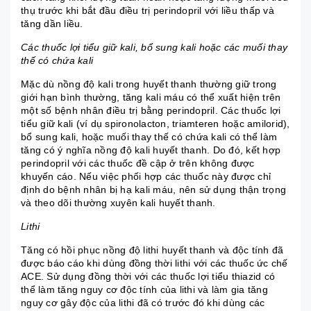
thụ trước khi bắt đầu điều trị perindopril với liều thấp và
tăng dần liều.
Các thuốc lợi tiểu giữ kali, bổ sung kali hoặc các muối thay
thế có chứa kali
Mặc dù nồng độ kali trong huyết thanh thường giữ trong
giới hạn bình thường, tăng kali máu có thể xuất hiện trên
một số bệnh nhân điều trị bằng perindopril. Các thuốc lợi
tiểu giữ kali (ví dụ spironolacton,
triamteren
hoặc amilorid),
bổ sung kali, hoặc muối thay thế có chứa kali có thể làm
tăng có ý nghĩa nồng độ kali huyết thanh. Do đó, kết hợp
perindopril với các thuốc đề cập ở trên không được
khuyến cáo. Nếu việc phối hợp các thuốc này được chỉ
định do bệnh nhân bị hạ kali máu, nên sử dụng thận trọng
và theo dõi thường xuyên kali huyết thanh.
Lithi
Tăng có hồi phục nồng độ lithi huyết thanh và độc tính đã
được báo cáo khi dùng đồng thời lithi với các thuốc ức chế
ACE. Sử dụng đồng thời với các thuốc lợi tiểu thiazid có
thể làm tăng nguy cơ độc tính của lithi và làm gia tăng
nguy cơ gây độc của lithi đã có trước đó khi dùng các