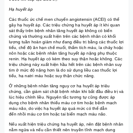
Hạ huyết áp
Các thuốc ức chế men chuyển angiotensin (ACEI) có thể
gây hạ huyết áp. Các triệu chứng hạ huyết áp ít khi quan
sát thấy trên bệnh nhân tăng huyết áp không có biến
chứng và thường xuất hiện trên các bệnh nhân có khối
lượng tuần hoàn giảm như đang điều trị bằng các thuốc lợi
tiểu, chế độ ăn hạn chế muối, thẩm tích máu, ỉa chảy hoặc
nôn hoặc các bệnh nhân tăng huyết áp nặng phụ thuộc
renin. Hạ huyết áp có kèm theo suy thận hoặc không. Các
triệu chứng này xuất hiện hầu hết trên các bệnh nhân suy
tim ở mức độ nặng hơn là do sử dụng liều cao thuốc lợi
tiểu, hạ natri máu hoặc suy thận chức năng.
Ở những bệnh nhân tăng nguy cơ hạ huyết áp triệu
chứng, cần giám sát chặt bệnh nhân khi bắt đầu điều trị và
lúc hiệu chỉnh liều. Nguyên tắc tương tự cũng được áp
dụng cho bệnh nhân thiếu máu cơ tim hoặc bệnh mạch
máu não, do việc hạ huyết áp quá mức có thể dẫn
đến
nhồi máu cơ tim
hoặc
tai biến mạch máu não
.
Nếu xuất hiện triệu chứng hạ huyết áp, nên đặt bệnh nhân
nằm ngửa và nếu cần thiết nên truyền tĩnh mạch dung