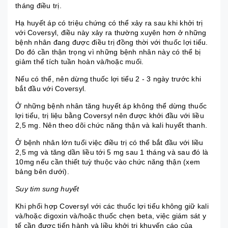
tháng điều trị.
Hạ huyết áp có triệu chứng có thể xảy ra sau khi khởi trị
với Coversyl, điều này xảy ra thường xuyên hơn ở những
bệnh nhân đang được điều trị đồng thời với thuốc lợi tiểu.
Do đó cần thận trọng vì những bệnh nhân này có thể bị
giảm thể tích tuần hoàn và/hoặc muối.
Nếu có thể, nên dừng thuốc lợi tiểu 2 - 3 ngày trước khi
bắt đầu với Coversyl.
Ở những bệnh nhân tăng huyết áp không thể dừng thuốc
lợi tiểu, trị liệu bằng Coversyl nên được khởi đầu với liều
2,5 mg. Nên theo dõi chức năng thận và kali huyết thanh.
Ở bệnh nhân lớn tuổi việc điều trị có thể bắt đầu với liều
2,5 mg và tăng dần liều tới 5 mg sau 1 tháng và sau đó là
10mg nếu cần thiết tuỳ thuộc vào chức năng thận (xem
bảng bên dưới).
Suy tim sung huyết
Khi phối hợp Coversyl với các thuốc lợi tiểu không giữ kali
và/hoặc digoxin và/hoặc thuốc chẹn beta, việc giám sát y
tế cần được tiến hành và liều khởi trị khuyến cáo của