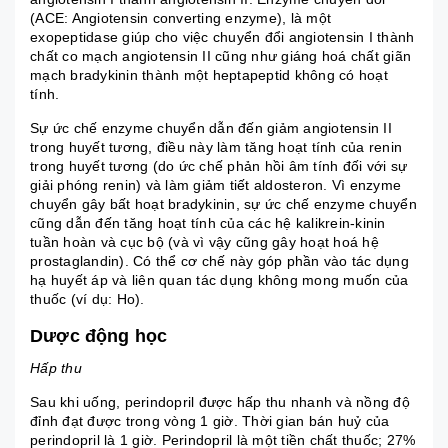
(ACE: Angiotensin converting enzyme), là một
exopeptidase giúp cho việc chuyển đổi angiotensin I thành
chất co mạch angiotensin II cũng như giáng hoá chất giãn
mạch bradykinin thành một heptapeptid không có hoạt
tính.
Sự ức chế enzyme chuyển dẫn đến giảm angiotensin II
trong huyết tương, điều này làm tăng hoạt tính của renin
trong huyết tương (do ức chế phản hồi âm tính đối với sự
giải phóng renin) và làm giảm tiết aldosteron. Vì enzyme
chuyển gây bất hoạt bradykinin, sự ức chế enzyme chuyển
cũng dẫn đến tăng hoạt tính của các hệ kalikrein-kinin
tuần hoàn và cục bộ (và vì vậy cũng gây hoạt hoá hệ
prostaglandin). Có thể cơ chế này góp phần vào tác dụng
hạ huyết áp và liên quan tác dụng không mong muốn của
thuốc (ví dụ: Ho).
Dược động học
Hấp thu
Sau khi uống, perindopril được hấp thu nhanh và nồng độ
đỉnh đạt được trong vòng 1 giờ. Thời gian bán huỷ của
perindopril là 1 giờ. Perindopril là một tiền chất thuốc; 27%