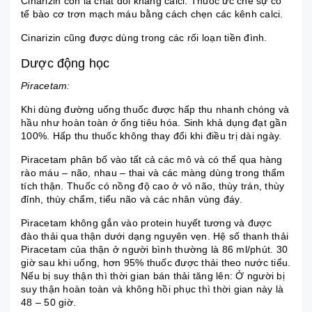
Cinarizin còn là chất đối kháng calci. Thuốc ức chế sự co
tế bào cơ trơn mạch máu bằng cách chẹn các kênh calci.
Cinarizin cũng được dùng trong các rối loạn tiền đình.
Dược động học
Piracetam:
Khi dùng đường uống thuốc được hấp thu nhanh chóng và
hầu như hoàn toàn ở ống tiêu hóa. Sinh khả dụng đạt gần
100%. Hấp thu thuốc không thay đổi khi điều trị dài ngày.
Piracetam phân bố vào tất cả các mô và có thể qua hàng
rào máu – não, nhau – thai và các màng dùng trong thẩm
tích thận. Thuốc có nồng độ cao ở vỏ não, thùy trán, thùy
đỉnh, thùy chẩm, tiểu não và các nhân vùng đáy.
Piracetam không gắn vào protein huyết tương và được
đào thải qua thận dưới dạng nguyên vẹn. Hệ số thanh thải
Piracetam của thận ở người bình thường là 86 ml/phút. 30
giờ sau khi uống, hơn 95% thuốc được thải theo nước tiểu.
Nếu bị suy thận thì thời gian bán thải tăng lên: Ở người bị
suy thận hoàn toàn và không hồi phục thì thời gian này là
48 – 50 giờ.