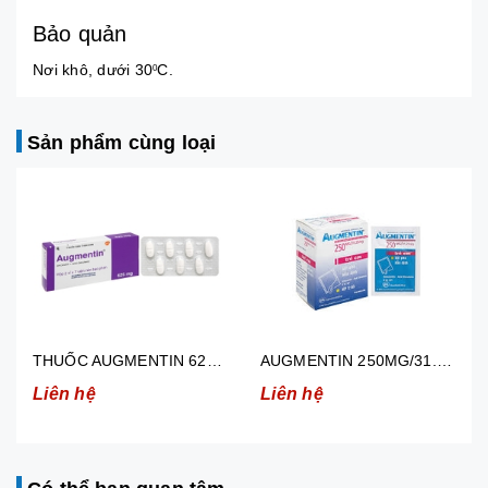
Bảo quản
Nơi khô, dưới 30
C.
0
Sản phẩm cùng loại
IÊN )
AUGMENTIN 250MG/31.25MG ĐIỀU TRỊ NHIỄM KHUẨN (12 GÓI)
AUGMENTIN 500MG/62.5MG ĐIỀU TRỊ NHIỄM KHUẨN (12 GÓI)
Liên hệ
Liên hệ