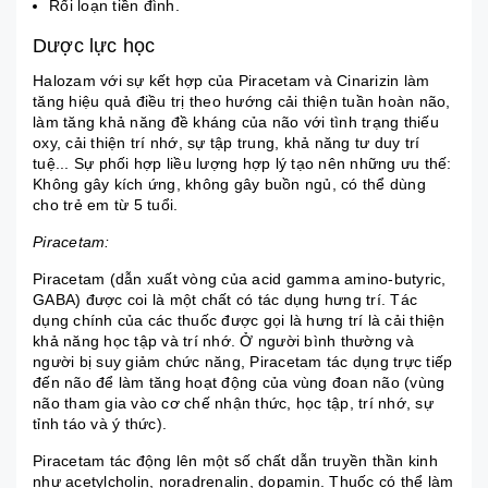
Rối loạn tiền đình.
Dược lực học
Halozam với sự kết hợp của Piracetam và Cinarizin làm
tăng hiệu quả điều trị theo hướng cải thiện tuần hoàn não,
làm tăng khả năng đề kháng của não với tình trạng thiếu
oxy, cải thiện trí nhớ, sự tập trung, khả năng tư duy trí
tuệ... Sự phối hợp liều lượng hợp lý tạo nên những ưu thế:
Không gây kích ứng, không gây buồn ngủ, có thể dùng
cho trẻ em từ 5 tuổi.
Piracetam:
Piracetam (dẫn xuất vòng của acid gamma amino-butyric,
GABA) được coi là một chất có tác dụng hưng trí. Tác
dụng chính của các thuốc được gọi là hưng trí là cải thiện
khả năng học tập và trí nhớ. Ở người bình thường và
người bị suy giảm chức năng, Piracetam tác dụng trực tiếp
đến não để làm tăng hoạt động của vùng đoan não (vùng
não tham gia vào cơ chế nhận thức, học tập, trí nhớ, sự
tỉnh táo và ý thức).
Piracetam tác động lên một số chất dẫn truyền thần kinh
như
acetylcholin
, noradrenalin, dopamin. Thuốc có thể làm