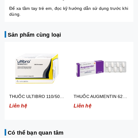
Để xa tầm tay trẻ em, đọc kỹ hướng dẫn sử dụng trước khi
dùng.
Sản phẩm cùng loại
THUỐC ULTIBRO 110/50 mcg ( 3 VỈ X 10 VIÊN KÈM 1 DỤNG CỤ HÍT )
THUỐC AUGMENTIN 625MG (2 VỈ X 7 VIÊN )
Liên hệ
Liên hệ
Có thể bạn quan tâm