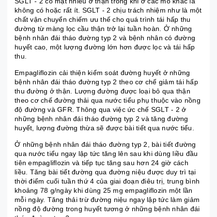
SGLT - 2 có mặt nhiều ở thận trong khi ở các mô khác là
không có hoặc rất ít. SGLT - 2 chịu trách nhiệm như là một
chất vận chuyển chiếm ưu thế cho quá trình tái hấp thu
đường từ màng lọc cầu thận trở lại tuần hoàn. Ở những
bệnh nhân đái tháo đường typ 2 và bệnh nhân có đường
huyết cao, một lượng đường lớn hơn được lọc và tái hấp
thu.
Empagliflozin cải thiện kiểm soát đường huyết ở những
bệnh nhân đái tháo đường typ 2 theo cơ chế giảm tái hấp
thu đường ở thận. Lượng đường được loại bỏ qua thận
theo cơ chế đường thải qua nước tiểu phụ thuộc vào nồng
độ đường và GFR. Thông qua việc ức chế SGLT - 2 ở
những bệnh nhân đái tháo đường typ 2 và tăng đường
huyết, lượng đường thừa sẽ được bài tiết qua nước tiểu.
Ở những bệnh nhân đái tháo đường typ 2, bài tiết đường
qua nước tiểu ngay lập tức tăng lên sau khi dùng liều đầu
tiên empagliflozin và tiếp tục tăng sau hơn 24 giờ cách
liều. Tăng bài tiết đường qua đường niệu được duy trì tại
thời điểm cuối tuần thứ 4 của giai đoạn điêu trị, trung bình
khoảng 78 g/ngày khi dùng 25 mg empagliflozin một lần
mỗi ngày. Tăng thải trừ đường niệu ngay lập tức làm giảm
nồng độ đường trong huyết tương ở những bệnh nhân đái