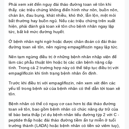
Phải xem xét đến nguy đái tháo đường toan xê tôn khi
thấy. các triệu chứng không điển hình như nôn, buồn nôn,
chán ăn, đau bụng, khát nhiều, khó thở, lẫn lộn, mệt mỏi
bất thường hay buồn ngủ. Nếu các triệu chứng trên xuất
hiện, phải đánh giá toan xê tôn cho bệnh nhân ngay lập
tức, bất kê mức đường huyết.
Ở bệnh nhân nghi ngờ hoặc được chân đoán có đái tháo
đường toan xê tôn, nên ngừng empagliflozin ngay lập tức.
Nên tạm ngừng điều trị ở những bệnh nhân nhập viện để
làm các phẫu thuật lớn hoặc bị các căn bệnh nặng cấp
tính. Trong cả 2 trường hợp này có thể tiêp tục điều trị với
empagliflozin khi tình trạng bệnh nhân ổn định.
Trước khi điều trị với empagliflozin, nên xem xét đên các
yếu tố trong bệnh sử của bệnh nhân có thể dẫn tới toan xê
tôn.
Bệnh nhân có thể có nguy cơ cao hơn bị đái tháo đường
toan xê tôn, bao gồm bệnh nhân có chức năng dự trữ của
tế bào beta thấp (ví dụ bệnh nhân tiểu đường týp 2 với C -
peptide thấp hoặc đái tháo đường tiềm ẩn tự miễn ở tuổi
trưởng thành (LADA) hoặc bệnh nhân có tiền sử viêm tuy),