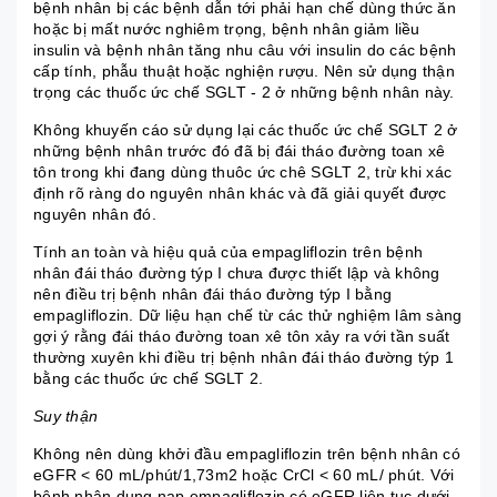
bệnh nhân bị các bệnh dẫn tới phải hạn chế dùng thức ăn
hoặc bị mất nước nghiêm trọng, bệnh nhân giảm liều
insulin và bệnh nhân tăng nhu câu với insulin do các bệnh
cấp tính, phẫu thuật hoặc nghiện rượu. Nên sử dụng thận
trọng các thuốc ức chế SGLT - 2 ở những bệnh nhân này.
Không khuyến cáo sử dụng lại các thuốc ức chế SGLT 2 ở
những bệnh nhân trước đó đã bị đái tháo đường toan xê
tôn trong khi đang dùng thuôc ức chê SGLT 2, trừ khi xác
định rõ ràng do nguyên nhân khác và đã giải quyết được
nguyên nhân đó.
Tính an toàn và hiệu quả của empagliflozin trên bệnh
nhân đái tháo đường týp I chưa được thiết lập và không
nên điều trị bệnh nhân đái tháo đường týp I bằng
empagliflozin. Dữ liệu hạn chế từ các thử nghiệm lâm sàng
gợi ý rằng đái tháo đường toan xê tôn xảy ra với tần suất
thường xuyên khi điều trị bệnh nhân đái tháo đường týp 1
bằng các thuốc ức chế SGLT 2.
Suy thận
Không nên dùng khởi đầu empagliflozin trên bệnh nhân có
eGFR < 60 mL/phút/1,73m2 hoặc CrCl < 60 mL/ phút. Với
bệnh nhân dung nạp empagliflozin có eGFR liên tục dưới