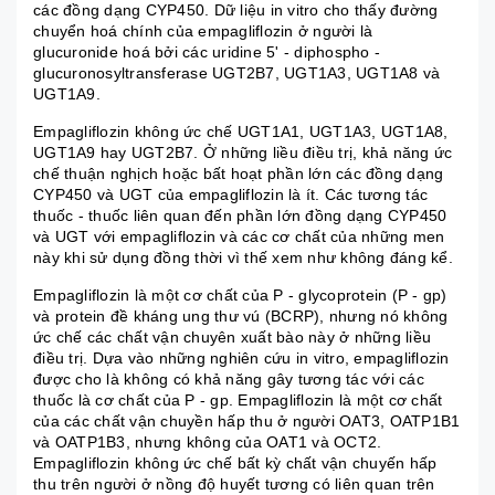
các đồng dạng CYP450. Dữ liệu in vitro cho thấy đường
chuyển hoá chính của empagliflozin ở người là
glucuronide hoá bởi các uridine 5' - diphospho -
glucuronosyltransferase UGT2B7, UGT1A3, UGT1A8 và
UGT1A9.
Empagliflozin không ức chế UGT1A1, UGT1A3, UGT1A8,
UGT1A9 hay UGT2B7. Ở những liều điều trị, khả năng ức
chế thuận nghịch hoặc bất hoạt phần lớn các đồng dạng
CYP450 và UGT của empagliflozin là ít. Các tương tác
thuốc - thuốc liên quan đến phần lớn đồng dạng CYP450
và UGT với empagliflozin và các cơ chất của những men
này khi sử dụng đồng thời vì thế xem như không đáng kể.
Empagliflozin là một cơ chất của P - glycoprotein (P - gp)
và protein đề kháng ung thư vú (BCRP), nhưng nó không
ức chế các chất vận chuyên xuất bào này ở những liều
điều trị. Dựa vào những nghiên cứu in vitro, empagliflozin
được cho là không có khả năng gây tương tác với các
thuốc là cơ chất của P - gp. Empagliflozin là một cơ chất
của các chất vận chuyền hấp thu ở người OAT3, OATP1B1
và OATP1B3, nhưng không của OAT1 và OCT2.
Empagliflozin không ức chế bất kỳ chất vận chuyến hấp
thu trên người ở nồng độ huyết tương có liên quan trên