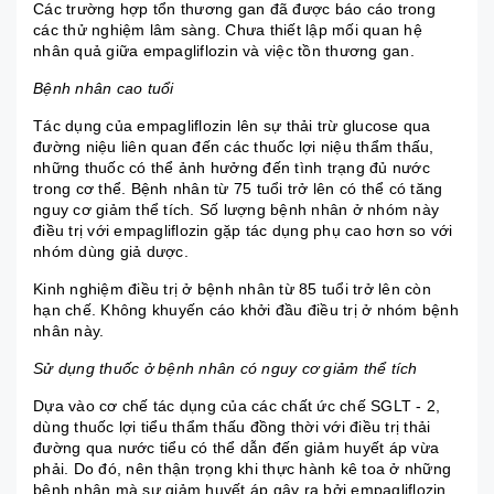
Các trường hợp tổn thương gan đã được báo cáo trong
các thử nghiệm lâm sàng. Chưa thiết lập mối quan hệ
nhân quả giữa empagliflozin và việc tồn thương gan.
Bệnh nhân cao tuổi
Tác dụng của empagliflozin lên sự thải trừ glucose qua
đường niệu liên quan đến các thuốc lợi niệu thẩm thấu,
những thuốc có thể ảnh hưởng đến tình trạng đủ nước
trong cơ thể. Bệnh nhân từ 75 tuổi trở lên có thể có tăng
nguy cơ giảm thể tích. Số lượng bệnh nhân ở nhóm này
điều trị với empagliflozin gặp tác dụng phụ cao hơn so với
nhóm dùng giả dược.
Kinh nghiệm điều trị ở bệnh nhân từ 85 tuổi trở lên còn
hạn chế. Không khuyến cáo khởi đầu điều trị ở nhóm bệnh
nhân này.
Sử dụng thuốc ở bệnh nhân có nguy cơ giảm thể tích
Dựa vào cơ chế tác dụng của các chất ức chế SGLT - 2,
dùng thuốc lợi tiểu thẩm thấu đồng thời với điều trị thải
đường qua nước tiểu có thể dẫn đến giảm huyết áp vừa
phải. Do đó, nên thận trọng khi thực hành kê toa ở những
bệnh nhân mà sự giảm huyết áp gây ra bởi empagliflozin