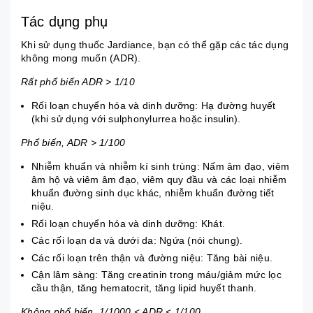
Tác dụng phụ
Khi sử dụng thuốc Jardiance, bạn có thể gặp các tác dụng
không mong muốn (ADR).
Rất phổ biến ADR > 1/10
Rối loạn chuyển hóa và dinh dưỡng: Hạ đường huyết
(khi sử dụng với sulphonylurrea hoặc insulin).
Phổ biến, ADR > 1/100
Nhiễm khuẩn và nhiễm kí sinh trùng: Nấm âm đạo, viêm
âm hộ và
viêm âm đạo
, viêm quy đầu và các loại nhiễm
khuẩn đường sinh dục khác, nhiễm khuẩn đường tiết
niệu.
Rối loạn chuyển hóa và dinh dưỡng: Khát.
Các rối loạn da và dưới da: Ngứa (nói chung).
Các rối loạn trên thận và đường niệu: Tăng bài niệu.
Cận lâm sàng: Tăng creatinin trong máu/giảm mức lọc
cầu thận, tăng hematocrit, tăng lipid huyết thanh.
Không phổ biến, 1/1000 < ADR < 1/100