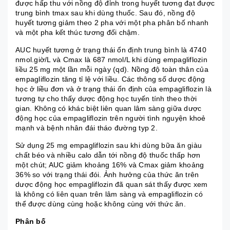
được hấp thu với nồng độ đỉnh trong huyết tương đạt được
trung bình tmax sau khi dùng thuốc. Sau đó, nồng độ
huyết tương giảm theo 2 pha với một pha phân bố nhanh
và một pha kết thúc tương đối chậm.
AUC huyết tương ở trạng thái ổn định trung bình là 4740
nmol.giờ/L và Cmax là 687 nmol/L khi dùng empagliflozin
liều 25 mg một lần mỗi ngày (qd). Nồng độ toàn thân của
empagliflozin tăng tỉ lệ với liều. Các thông số dược động
học ở liều đơn và ở trạng thái ổn định của empagliflozin là
tương tự cho thấy dược động học tuyến tính theo thời
gian. Không có khác biệt liên quan lâm sàng giữa dược
động học của empagliflozin trên người tình nguyện khoẻ
mạnh và bệnh nhân đái tháo đường typ 2.
Sử dụng 25 mg empagliflozin sau khi dùng bữa ăn giàu
chất béo và nhiều calo dẫn tới nồng độ thuốc thấp hơn
một chút; AUC giảm khoảng 16% và Cmax giảm khoảng
36% so với trạng thái đói. Ảnh hưởng của thức ăn trên
dược động học empagliflozin đã quan sát thấy được xem
là không có liên quan trên lâm sàng và empagliflozin có
thể được dùng cùng hoặc không cùng với thức ăn.
Phân bố