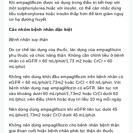
Khi empagliflozin được sử dụng trong điều trị kết hợp với
một sulphonylurea hoặc với insulin, có thể cân nhắc dùng
liều sulphonylurea hoặc insulin thấp hơn để làm giảm nguy
cơ hạ đường huyết.
Các nhóm bệnh nhân đặc biệt
Bệnh nhân suy thận
Do cơ chế tác dụng của thuốc, tác dụng của empaglìlozin
phụ thuộc và chức năng thận. Không cần chỉnh liều ở bệnh
nhân có eGFR > 60 mL/phút/1,73 m2 hoặc CrCl > 60
mL/phút.
Không nên dùng khởi đầu empagliflozin trên bệnh nhân có
eGFR < 60 mL/phút/1,73m2 hoặc CrCI < 60 mL/phút, Với
bệnh nhân dung nạp empagliflozin có eGFR. liên tục rơi
vào khoảng dưới 60 mL/phút/1,73m2 hoặc CrCl dưới 60
mL/phút, nên điều chỉnh hoặc duy trì liều 10 mg mỗi ngày.
Nên dừng dùng empagliflozin khi eGFR liên tục dưới 45
mL/phút/1,73m2 hoặc CrCl dưới 45 mL/phút.
Không nên dùng empagliflozin cho bệnh nhân bệnh thận
giai đoạn cuối hoặc bệnh nhân phải lọc thận do thuốc