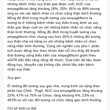
những bệnh nhân suy thận giai đoạn cuối, AUC của
empagliflozin tăng khoảng 18%, 20%, 66% và 48% tương
ứng so với các bệnh nhân có chức năng thận bình thường.
Nồng độ đỉnh trong huyết tương của empagliflozin là
tương tự ở những bệnh nhân suy thận trung bình và suy
thận giai đoạn cuối so với những bệnh nhân có chức năng
thận bình thường. Nồng độ đỉnh trong huyết tương của
empaglifozin nhìn chung cao hơn 20% ở những đối tượng
suy thận nhẹ và nặng so với những bệnh nhân có chức
năng thận bình thường. Cùng với nghiên cứu pha I, phân
tích dược động học theo nhóm dân sỐ cho thấy độ thanh
thải đường uống biểu kiến của empagliflozin giảm theo
eGFR dẫn đến tăng nồng độ thuốc. Dựa trên dữ liệu dược
động học, khuyến cáo không cần chỉnh liều trên bệnh
nhân suy thận.
Suy gan
Ở những đối tượng suy gan nhẹ, trung bình và nặng theo
phân loại Child - Pugh, AUC của empagliflozin tăng khoảng
23%, 47% và 75% và Cmax, tăng khoảng 4%, 23% và
483% so với các đối tượng có chức năng gan bình thường.
Chỉ số khối cơ thể