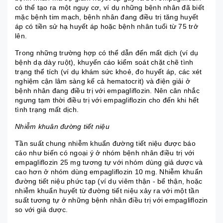
có thể tạo ra một nguy cơ, ví dụ những bệnh nhân đã biết
mặc bệnh tim mạch, bệnh nhân đang điều trị tăng huyết
áp có tiền sử hạ huyết áp hoặc bệnh nhân tuổi từ 75 trở
lên.
Trong những trường hợp có thể dẫn đến mất dịch (ví dụ
bệnh dạ dày ruột), khuyến cáo kiểm soát chặt chẽ tình
trạng thể tích (ví dụ khám sức khoẻ, đo huyết áp, các xét
nghiệm cận lâm sàng kế cả hematocrit) và điện giải ở
bệnh nhân đang điều trị với empagliflozin. Nên cân nhắc
ngưng tạm thời điều trị với empagliflozin cho đến khi hết
tình trạng mất dịch.
Nhiễm khuân đường tiết niệu
Tần suất chung nhiễm khuẩn đường tiết niệu được báo
cáo như biến có ngoại ý ở nhóm bệnh nhân điều trị với
empagliflozin 25 mg tương tự với nhóm dùng giả dược và
cao hơn ở nhóm dùng empagliflozin 10 mg. Nhiễm khuẩn
đường tiết niệu phức tạp (ví dụ viêm thận - bể thận, hoặc
nhiễm khuẩn huyết từ đường tiết niệu xảy ra với một tần
suất tương tự ở những bệnh nhân điều trị với empagliflozin
so với giả dược.