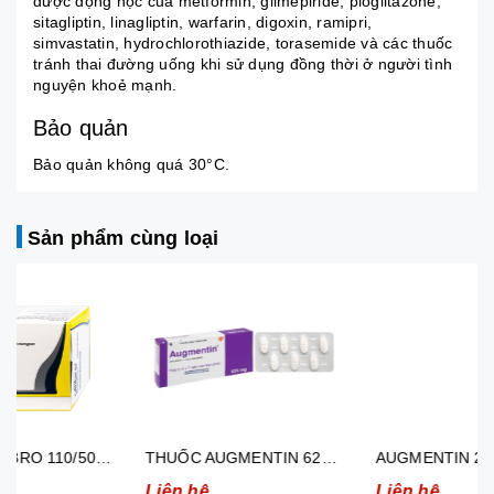
dược động học của metformin, glimepiride, pioglitazone,
sitagliptin, linagliptin, warfarin, digoxin, ramipri,
simvastatin, hydrochlorothiazide, torasemide và các thuốc
tránh thai đường uống khi sử dụng đồng thời ở người tình
nguyện khoẻ mạnh.
Bảo quản
Bảo quản không quá 30°C.
Sản phẩm cùng loại
THUỐC AUGMENTIN 625MG (2 VỈ X 7 VIÊN )
AUGMENTIN 250MG/31.25MG ĐIỀU TRỊ NHIỄM KHUẨN (12 GÓI)
Liên hệ
Liên hệ