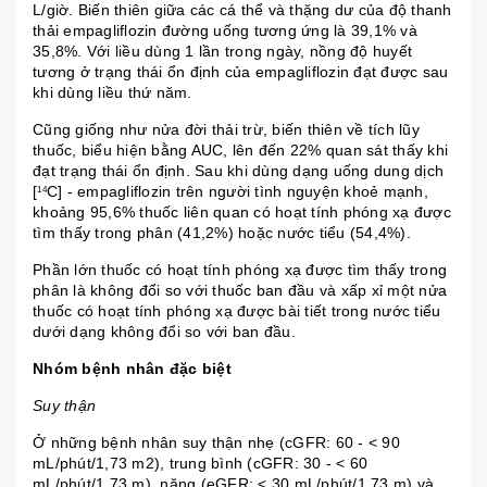
L/giờ. Biến thiên giữa các cá thể và thặng dư của độ thanh
thải empagliflozin đường uống tương ứng là 39,1% và
35,8%. Với liều dùng 1 lần trong ngày, nồng độ huyết
tương ở trạng thái ổn định của empagliflozin đạt được sau
khi dùng liều thứ năm.
Cũng giống như nửa đời thải trừ, biến thiên về tích lũy
thuốc, biểu hiện bằng AUC, lên đến 22% quan sát thấy khi
đạt trạng thái ổn định. Sau khi dùng dạng uống dung dịch
[
C] - empagliflozin trên người tình nguyện khoẻ mạnh,
14
khoảng 95,6% thuốc liên quan có hoạt tính phóng xạ được
tìm thấy trong phân (41,2%) hoặc nước tiểu (54,4%).
Phần lớn thuốc có hoạt tính phóng xạ được tìm thấy trong
phân là không đổi so với thuốc ban đầu và xấp xỉ một nửa
thuốc có hoạt tính phóng xạ được bài tiết trong nước tiểu
dưới dạng không đổi so với ban đầu.
Nhóm bệnh nhân đặc biệt
Suy thận
Ở những bệnh nhân suy thận nhẹ (cGFR: 60 - < 90
mL/phút/1,73 m2), trung bình (cGFR: 30 - < 60
mL/phút/1,73 m), nặng (eGFR: < 30 mL/phút/1,73 m) và