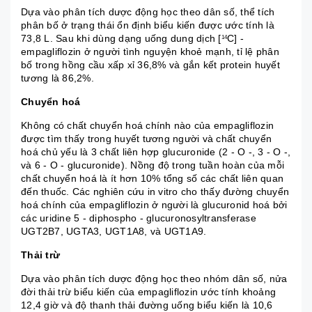
Dựa vào phân tích dược động học theo dân số, thể tích
phân bố ở trạng thái ổn định biểu kiến được ước tính là
73,8 L. Sau khi dùng dạng uống dung dịch [
C] -
14
empagliflozin ở người tình nguyện khoẻ mạnh, tỉ lệ phân
bố trong hồng cầu xấp xỉ 36,8% và gắn kết protein huyết
tương là 86,2%.
Chuyển hoá
Không có chất chuyển hoá chính nào của empagliflozin
được tìm thấy trong huyết tương người và chất chuyển
hoá chủ yếu là 3 chất liên hợp glucuronide (2 - O -, 3 - O -,
và 6 - O - glucuronide). Nồng độ trong tuần hoàn của mỗi
chất chuyển hoá là ít hơn 10% tổng số các chất liên quan
đến thuốc. Các nghiên cứu in vitro cho thấy đường chuyển
hoá chính của empagliflozin ở người là glucuronid hoá bởi
các uridine 5 - diphospho - glucuronosyltransferase
UGT2B7, UGTA3, UGT1A8, và UGT1A9.
Thải trừ
Dựa vào phân tích dược động học theo nhóm dân số, nửa
đời thải trừ biểu kiến của empagliflozin ước tính khoảng
12,4 giờ và độ thanh thải đường uống biểu kiến là 10,6