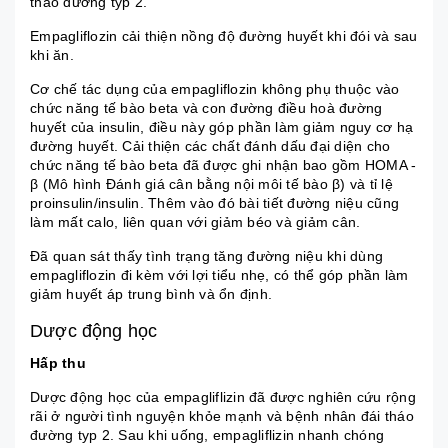
tháo đường typ 2.
Empagliflozin cải thiện nồng độ đường huyết khi đói và sau
khi ăn.
Cơ chế tác dụng của empagliflozin không phụ thuộc vào
chức năng tế bào beta và con đường điều hoà đường
huyết của insulin, điều này góp phần làm giảm nguy cơ hạ
đường huyết. Cải thiện các chất đánh dấu đại diện cho
chức năng tế bào beta đã được ghi nhận bao gồm HOMA -
β (Mô hình Đánh giá cân bằng nội môi tế bào β) và tỉ lệ
proinsulin/insulin. Thêm vào đó bài tiết đường niệu cũng
làm mất calo, liên quan với giảm béo và giảm cân.
Đã quan sát thấy tình trạng tăng đường niệu khi dùng
empagliflozin đi kèm với lợi tiểu nhẹ, có thể góp phần làm
giảm huyết áp trung bình và ổn định.
Dược động học
Hấp thu
Dược động học của empagliflizin đã được nghiên cứu rộng
rãi ở người tình nguyện khỏe mạnh và bệnh nhân đái tháo
đường typ 2. Sau khi uống, empagliflizin nhanh chóng