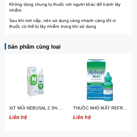
Không dùng chung lọ thuốc với người khác để tránh lây
nhiễm.
Sau khi mở nắp, nên sử dụng càng nhanh càng tốt vì
thuốc có thể bị lây nhiễm trong khi sử dụng.
Sản phẩm cùng loại
XỊT MŨI NEBUSAL 2.3% GIẢM NGHẸT MŨI, SỔ MŨI Ở TRẺ EM TRÊN 3 TUỔI VÀ NGƯỜI LỚN (50ML)
THUỐC NHỎ MẮT REFRESH TEARS GIẢM KHÔ MẮT, MẮT ĐỎ 15ML
Liên hệ
Liên hệ