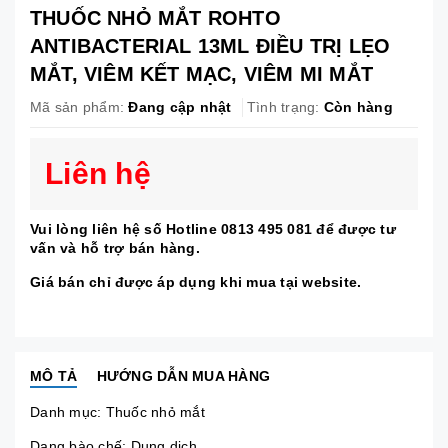
THUỐC NHỎ MẮT ROHTO
ANTIBACTERIAL 13ML ĐIỀU TRỊ LẸO
MẮT, VIÊM KẾT MẠC, VIÊM MI MẮT
Mã sản phẩm:
Đang cập nhật
Tình trạng:
Còn hàng
Liên hệ
Vui lòng liên hệ số Hotline 0813 495 081 để được tư
vấn và hỗ trợ bán hàng.
Giá bán chỉ được áp dụng khi mua tại website.
MÔ TẢ
HƯỚNG DẪN MUA HÀNG
Danh mục:
Thuốc nhỏ mắt
Dạng bào chế: Dung dịch