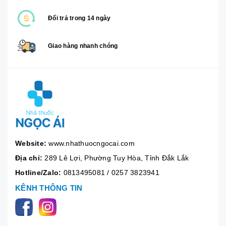
Đổi trả trong 14 ngày
Giao hàng nhanh chóng
Website:
www.nhathuocngocai.com
Địa chỉ:
289 Lê Lợi, Phường Tuy Hòa, Tỉnh Đắk Lắk
Hotline/Zalo:
0813495081
/
0257 3823941
KÊNH THÔNG TIN