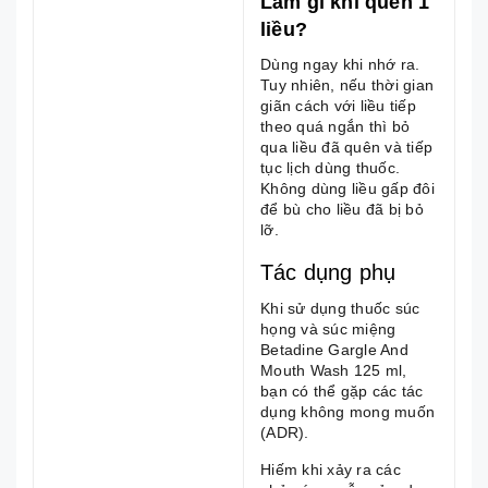
Làm gì khi quên 1
liều?
Dùng ngay khi nhớ ra.
Tuy nhiên, nếu thời gian
giãn cách với liều tiếp
theo quá ngắn thì bỏ
qua liều đã quên và tiếp
tục lịch dùng thuốc.
Không dùng liều gấp đôi
để bù cho liều đã bị bỏ
lỡ.
Tác dụng phụ
Khi sử dụng thuốc súc
họng và súc miệng
Betadine Gargle And
Mouth Wash 125 ml,
bạn có thể gặp các tác
dụng không mong muốn
(ADR).
Hiếm khi xảy ra các