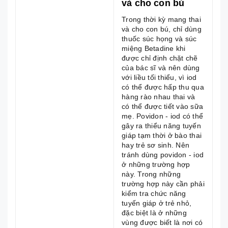
và cho con bú
Trong thời kỳ mang thai
và cho con bú, chỉ dùng
thuốc súc họng và súc
miệng Betadine khi
được chỉ định chặt chẽ
của bác sĩ và nên dùng
với liều tối thiểu, vì iod
có thể được hấp thu qua
hàng rào nhau thai và
có thể được tiết vào sữa
mẹ. Povidon - iod có thể
gây ra thiểu năng tuyến
giáp tạm thời ở bào thai
hay trẻ sơ sinh. Nên
tránh dùng povidon - iod
ở những trường hợp
này. Trong những
trường hợp này cần phải
kiểm tra chức năng
tuyến giáp ở trẻ nhỏ,
đặc biệt là ở những
vùng được biết là nơi có