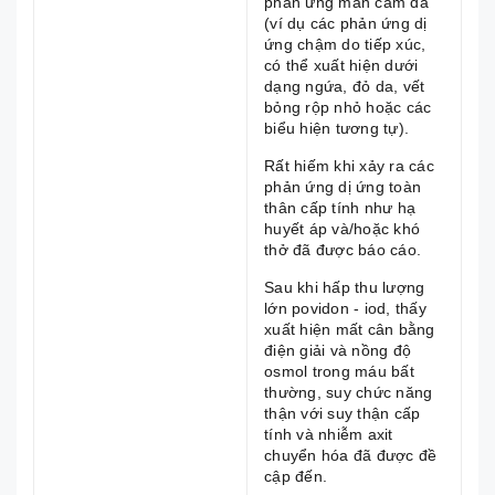
phản ứng mẫn cảm da
(ví dụ các phản ứng dị
ứng chậm do tiếp xúc,
có thể xuất hiện dưới
dạng ngứa, đỏ da, vết
bỏng rộp nhỏ hoặc các
biểu hiện tương tự).
Rất hiếm khi xảy ra các
phản ứng dị ứng toàn
thân cấp tính như hạ
huyết áp và/hoặc khó
thở đã được báo cáo.
Sau khi hấp thu lượng
lớn povidon - iod, thấy
xuất hiện mất cân bằng
điện giải và nồng độ
osmol trong máu bất
thường, suy chức năng
thận với suy thận cấp
tính và nhiễm axit
chuyển hóa đã được đề
cập đến.