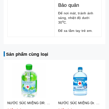
Bảo quản
Để nơi mát, tránh ánh
sáng, nhiệt độ dưới
30⁰C.
Để xa tầm tay trẻ em.
Sản phẩm cùng loại
NƯỚC SÚC MIỆNG Dr. MUỐI GIẢM NGUY CƠ CÁC BỆNH VỀ RĂNG MIỆNG CHAI 1000ML
NƯỚC SÚC MIỆNG DR. MUỐI GIẢM NGUY CƠ CÁC BỆNH VỀ RĂNG MIỆNG CHAI 500ML