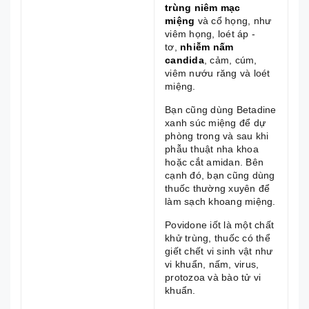
trùng niêm mạc
miệng
và cổ họng, như
viêm họng, loét áp -
tơ,
nhiễm nấm
candida
, cảm, cúm,
viêm nướu răng và loét
miệng.
Bạn cũng dùng Betadine
xanh súc miệng để dự
phòng trong và sau khi
phẫu thuật nha khoa
hoặc cắt amidan. Bên
cạnh đó, bạn cũng dùng
thuốc thường xuyên để
làm sạch khoang miệng.
Povidone iốt là một chất
khử trùng, thuốc có thể
giết chết vi sinh vật như
vi khuẩn, nấm, virus,
protozoa và bào tử vi
khuẩn.