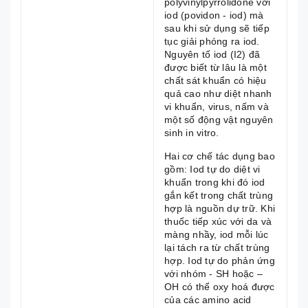
polyvinylpyrrolidone với
iod (povidon - iod) mà
sau khi sử dụng sẽ tiếp
tục giải phóng ra iod.
Nguyên tố iod (I2) đã
được biết từ lâu là một
chất sát khuẩn có hiệu
quả cao như diệt nhanh
vi khuẩn, virus, nấm và
một số động vật nguyên
sinh in vitro.
Hai cơ chế tác dụng bao
gồm: Iod tự do diệt vi
khuẩn trong khi đó iod
gắn kết trong chất trùng
hợp là nguồn dự trữ. Khi
thuốc tiếp xúc với da và
màng nhầy, iod mỗi lúc
lại tách ra từ chất trùng
hợp. Iod tự do phản ứng
với nhóm - SH hoặc –
OH có thể oxy hoá được
của các amino acid