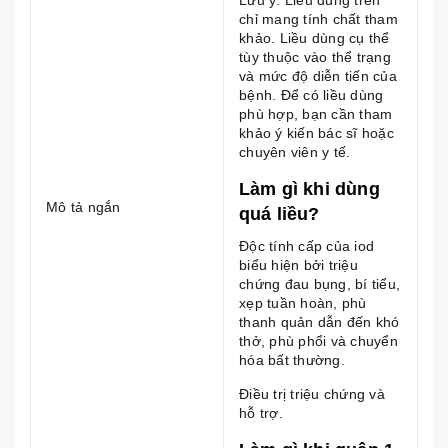
Lưu ý: Liều dùng trên
chỉ mang tính chất tham
khảo. Liều dùng cụ thể
tùy thuộc vào thể trạng
và mức độ diễn tiến của
bệnh. Để có liều dùng
phù hợp, bạn cần tham
khảo ý kiến bác sĩ hoặc
chuyên viên y tế.
Làm gì khi dùng
Mô tả ngắn
quá liều?
Độc tính cấp của iod
biểu hiện bởi triệu
chứng đau bụng, bí tiểu,
xẹp tuần hoàn, phù
thanh quản dẫn đến khó
thở, phù phổi và chuyển
hóa bất thường.
Điều trị triệu chứng và
hỗ trợ.