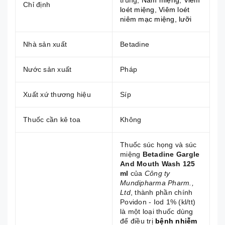
trùng,
Nấm miệng
,
Viêm
Chỉ định
loét miệng
,
Viêm loét
niêm mạc miệng, lưỡi
Nhà sản xuất
Betadine
Nước sản xuất
Pháp
Xuất xứ thương hiệu
Síp
Thuốc cần kê toa
Không
Thuốc súc họng và súc
miệng
Betadine Gargle
And Mouth Wash 125
ml
của
Công ty
Mundipharma Pharm.,
Ltd
, thành phần chính
Povidon - Iod 1% (kl/tt)
là một loại thuốc dùng
để điều trị
bệnh nhiễm