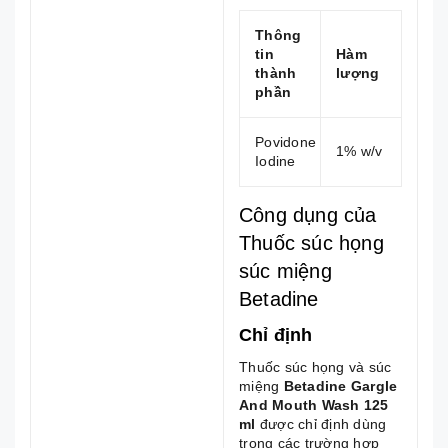
Thông
tin
Hàm
thành
lượng
phần
Povidone
1% w/v
Iodine
Công dụng của
Thuốc súc họng
súc miệng
Betadine
Chỉ định
Thuốc súc họng và súc
miệng
Betadine Gargle
And Mouth Wash 125
ml
được chỉ định dùng
trong các trường hợp