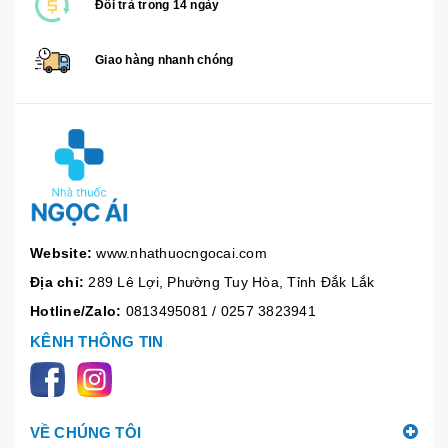
Đổi trả trong 14 ngày
Giao hàng nhanh chóng
Website:
www.nhathuocngocai.com
Địa chỉ:
289 Lê Lợi, Phường Tuy Hòa, Tỉnh Đắk Lắk
Hotline/Zalo:
0813495081
/
0257 3823941
KÊNH THÔNG TIN
VỀ CHÚNG TÔI