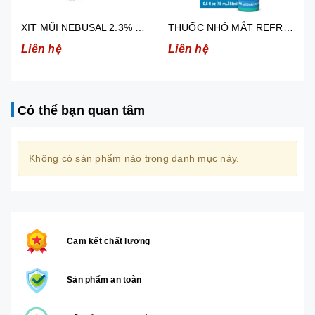
XỊT MŨI NEBUSAL 2.3% GIẢM NGHẸT MŨI, SỔ MŨI Ở TRẺ EM TRÊN 3 TUỔI VÀ NGƯỜI LỚN (50ML)
THUỐC NHỎ MẮT REFRESH TEARS GIẢM KHÔ MẮT, MẮT ĐỎ 15ML
Liên hệ
Liên hệ
Có thể bạn quan tâm
Không có sản phẩm nào trong danh mục này.
Cam kết chất lượng
Sản phẩm an toàn