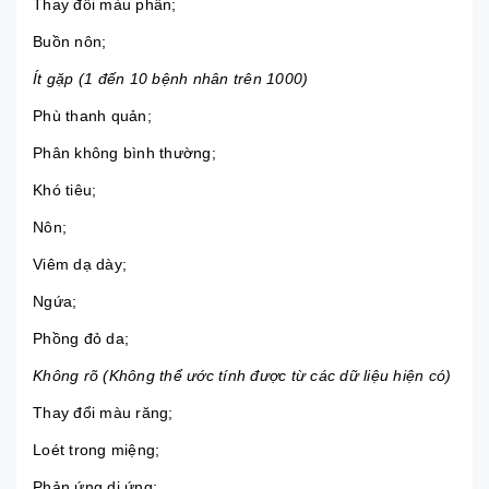
Thay đổi màu phân;
Buồn nôn;
Ít gặp (1 đến 10 bệnh nhân trên 1000)
Phù thanh quản;
Phân không bình thường;
Khó tiêu
;
Nôn;
Viêm dạ dày
;
Ngứa;
Phồng đỏ da;
Không rõ (Không thể ước tính được từ các dữ liệu hiện có)
Thay đổi màu răng;
Loét trong miệng;
Phản ứng dị ứng;