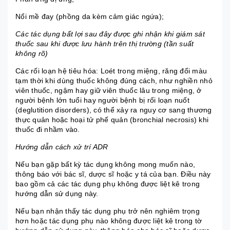
Nổi mề đay (phồng da kèm cảm giác ngứa);
Các tác dụng bất lợi sau đây được ghi nhận khi giám sát
thuốc sau khi được lưu hành trên thị trường (tần suất
không rõ)
Các rối loạn hệ tiêu hóa: Loét trong miệng, răng đổi màu
tạm thời khi dùng thuốc không đúng cách, như nghiền nhỏ
viên thuốc, ngậm hay giữ viên thuốc lâu trong miệng, ở
người bệnh lớn tuổi hay người bệnh bị rối loạn nuốt
(deglutition disorders), có thể xảy ra nguy cơ sang thương
thực quản hoặc hoại tử phế quản (bronchial necrosis) khi
thuốc đi nhầm vào.
Hướng dẫn cách xử trí ADR
Nếu bạn gặp bất kỳ tác dụng không mong muốn nào,
thông báo với bác sĩ, dược sĩ hoặc y tá của bạn. Điều này
bao gồm cả các tác dụng phụ không được liệt kê trong
hướng dẫn sử dụng này.
Nếu bạn nhận thấy tác dụng phụ trở nên nghiêm trọng
hơn hoặc tác dụng phụ nào không được liệt kê trong tờ