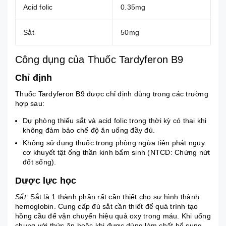
Acid folic
0.35mg
Sắt
50mg
Công dụng của Thuốc Tardyferon B9
Chỉ định
Thuốc Tardyferon B9 được chỉ định dùng trong các trường
hợp sau:
Dự phòng thiếu sắt và
acid folic
trong thời kỳ có thai khi
không đảm bảo chế độ ăn uống đầy đủ.
Không sử dụng thuốc trong phòng ngừa tiên phát nguy
cơ khuyết tật ống thần kinh bẩm sinh (NTCD: Chứng
nứt
đốt sống
).
Dược lực học
Sắt:
Sắt là 1 thành phần rất cần thiết cho sự hình thành
hemoglobin. Cung cấp đủ sắt cần thiết để quá trình tạo
hồng cầu để vận chuyển hiệu quả oxy trong máu. Khi uống
chung với thức ăn hoặc khi được dùng làm chất bổ sung,