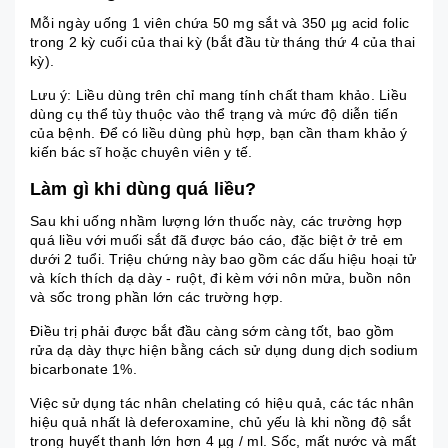
Mỗi ngày uống 1 viên chứa 50 mg sắt và 350 µg acid folic
trong 2 kỳ cuối của thai kỳ (bắt đầu từ tháng thứ 4 của thai
kỳ).
Lưu ý: Liều dùng trên chỉ mang tính chất tham khảo. Liều
dùng cụ thể tùy thuộc vào thể trạng và mức độ diễn tiến
của bệnh. Để có liều dùng phù hợp, bạn cần tham khảo ý
kiến bác sĩ hoặc chuyên viên y tế.
Làm gì khi dùng quá liều?
Sau khi uống nhầm lượng lớn thuốc này, các trường hợp
quá liều với muối sắt đã được báo cáo, đặc biệt ở trẻ em
dưới 2 tuổi. Triệu chứng này bao gồm các dấu hiệu hoại tử
và kích thích dạ dày - ruột, đi kèm với nôn mửa, buồn nôn
và sốc trong phần lớn các trường hợp.
Điều trị phải được bắt đầu càng sớm càng tốt, bao gồm
rửa dạ dày thực hiện bằng cách sử dụng dung dịch sodium
bicarbonate 1%.
Việc sử dụng tác nhân chelating có hiệu quả, các tác nhân
hiệu quả nhất là deferoxamine, chủ yếu là khi nồng độ sắt
trong huyết thanh lớn hơn 4 µg / ml. Sốc, mất nước và mất