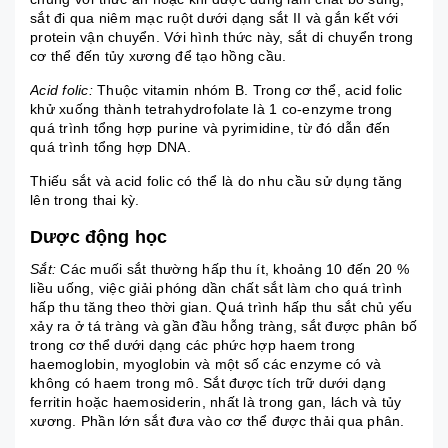
sắt đi qua niêm mạc ruột dưới dạng sắt II và gắn kết với
protein vận chuyển. Với hình thức này, sắt di chuyển trong
cơ thể đến tủy xương để tạo hồng cầu.
Acid folic:
Thuộc vitamin nhóm B. Trong cơ thể, acid folic
khử xuống thành tetrahydrofolate là 1 co-enzyme trong
quá trình tổng hợp purine và pyrimidine, từ đó dẫn đến
quá trình tổng hợp DNA.
Thiếu sắt và acid folic có thể là do nhu cầu sử dụng tăng
lên trong thai kỳ.
Dược động học
Sắt:
Các muối sắt thường hấp thu ít, khoảng 10 đến 20 %
liều uống, việc giải phóng dần chất sắt làm cho quá trình
hấp thu tăng theo thời gian. Quá trình hấp thu sắt chủ yếu
xảy ra ở tá tràng và gần đầu hỗng tràng, sắt được phân bố
trong cơ thể dưới dạng các phức hợp haem trong
haemoglobin, myoglobin và một số các enzyme có và
không có haem trong mô. Sắt được tích trữ dưới dạng
ferritin hoặc haemosiderin, nhất là trong gan, lách và tủy
xương. Phần lớn sắt đưa vào cơ thể được thải qua phân.