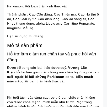
Parkinson
,
Rối loạn thần kinh thực vật
Thành phần : Cao Câu đằng, Cao Thiên ma, Cao Hà thủ ô
đỏ, Cao Câu kỷ tử, Cao đinh lăng, Cao Xà sàng tử, Cao
Nhục thung dung, alpha Lipoic aciL-Carnitine Fumarate,
magnesi, Mẫu lệ
Hạn sử dụng: 36 tháng
Mô tả sản phẩm
Hỗ trợ làm giảm run chân tay và phục hồi vận
động
Được bổ sung các loại thảo dược quý,
Vương Lão
Kiện
hỗ trợ làm giảm các chứng run chân tay ở người cao
tuổi, người bị
hội chứng Parkinson
do
tai biến mạch
máu não
, rối loạn thần kinh thực vật.
Khi tuổi tác ngày càng cao, cơ thể bạn chắc chắn không
còn được khỏe mạnh, minh mẫn như trước. Một trong
những bệnh lý gây ảnh hưởng nhiều nhất đến sức khỏe và