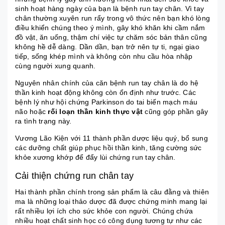
sinh hoạt hàng ngày của bạn là bệnh run tay chân. Vì tay
chân thường xuyên run rẩy trong vô thức nên bạn khó lòng
điều khiển chúng theo ý mình, gây khó khăn khi cầm nắm
đồ vật, ăn uống, thậm chí việc tự chăm sóc bản thân cũng
không hề dễ dàng. Dần dần, bạn trở nên tự ti, ngại giao
tiếp, sống khép mình và không còn nhu cầu hòa nhập
cùng người xung quanh.
Nguyên nhân chính của căn bệnh run tay chân là do hệ
thần kinh hoạt động không còn ổn định như trước. Các
bệnh lý như hội chứng Parkinson do tai biến mạch máu
não hoặc
rối loạn thần kinh thực vật
cũng góp phần gây
ra tình trạng này.
Vương Lão Kiện với 11 thành phần dược liệu quý, bổ sung
các dưỡng chất giúp phục hồi thần kinh, tăng cường sức
khỏe xương khớp để đẩy lùi chứng run tay chân.
Cải thiện chứng run chân tay
Hai thành phần chính trong sản phẩm là câu đằng và thiên
ma là những loại thảo dược đã được chứng minh mang lại
rất nhiều lợi ích cho sức khỏe con người. Chúng chứa
nhiều hoạt chất sinh học có công dụng tương tự như các