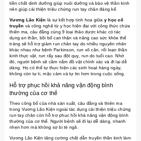
tiền chất dinh dưỡng giúp nuôi dưỡng và bảo vệ thần kinh
nên giúp cải thiện triệu chứng run tay chân đáng kể.
Vương Lão Kiện
là sự kết hợp tinh hoa giữa
y học cổ
truyền
và công nghệ từ y học hiện đại với công thức chứa
thiên ma, câu đằng cùng 9 loại thảo dược khác có tác
dụng an thần, bồi bổ can thận và nâng cao sức khỏe thể
trảng sẽ hỗ trợ giảm run chân tay do nhiều nguyên nhân
khác nhau như bệnh Parkinson, run vô căn, rối loạn thần
kinh thực vật, run rẩy sau đột quỵ, run do tuổi cao. Nhờ
đó, người bệnh sẽ cầm nắm đồ vật chính xác và đi lại dễ
dàng. Họ có thể tự thực hiện các sinh hoạt hàng ngày,
không còn tự ti, mặc cảm và tự tin hơn trong cuộc sống.
Hỗ trợ phục hồi khả năng vận động bình
thường của cơ thể
Theo công bố của nhà sản xuất, câu đằng và thiên ma
trong Vương Lão Kiện ngoài tác dụng cải thiện triệu chứng
run tay chân còn hỗ trợ phục hồi khả năng vận động bình
thường của cơ thể. Người bệnh sẽ đi lại dễ dàng, nhanh
nhẹn hơn mà không sợ bị té ngã.
Vương Lão Kiện tăng cường chất dẫn truyền thần kinh làm