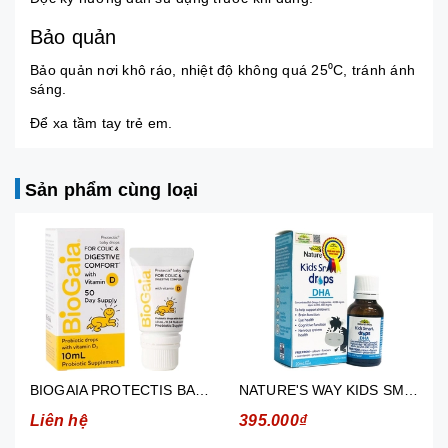
Bảo quản
Bảo quản nơi khô ráo, nhiệt độ không quá 25⁰C, tránh ánh
sáng.
Để xa tầm tay trẻ em.
Sản phẩm cùng loại
BIOGAIA PROTECTIS BABY DROPS WITH VITAMIN D3- DUNG DỊCH BỔ SUNG LỢI KHUẨN VÀ VITAMIN D3 (CHAI 5ML)
NATURE'S WAY KIDS SMART DROPS DHA- SIRO BỔ NÃO (CHAI 20ML)
Liên hệ
395.000₫