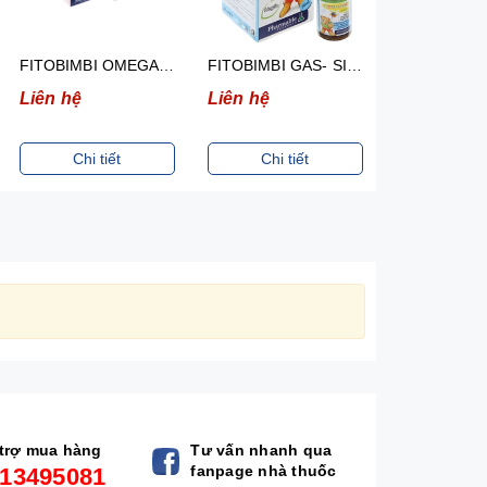
FITOBIMBI OMEGA JUNIOR- SIRO HỖ TRỢ PHÁT TRIỂN NÃO CỦA TRẺ (CHAI 30ML )
FITOBIMBI GAS- SIRO HỖ TRỢ GIẢM NÔN TRỚ, ĐẦY HƠI Ở TRẺ (CHAI 30ML)
Liên hệ
Liên hệ
Liên hệ
Chi tiết
Chi tiết
Chi ti
trợ mua hàng
Tư vấn nhanh qua
fanpage nhà thuốc
13495081