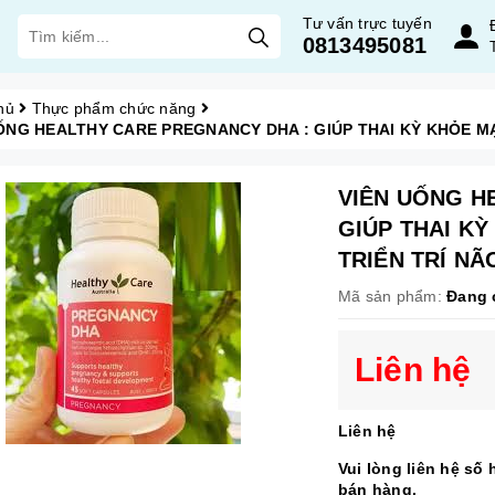
Tư vấn trực tuyến
0813495081
hủ
Thực phẩm chức năng
ỐNG HEALTHY CARE PREGNANCY DHA : GIÚP THAI KỲ KHỎE MẠ
VIÊN UỐNG 
GIÚP THAI K
TRIỂN TRÍ NÃO
Mã sản phẩm:
Đang 
Liên hệ
Liên hệ
Vui lòng liên hệ số 
bán hàng.