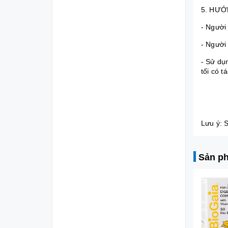
5. HƯỚ
- Người
- Người
- Sử dụ
tối có 
Lưu ý: 
Sản ph