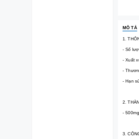
MÔ TẢ
1. THÔN
- Số lượ
- Xuất x
- Thươn
- Hạn s
2. THÀN
- 500mg
3. CÔNG