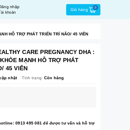
Đăng nhập
0
Giỏ hàng
Tài khoản
NH HỖ TRỢ PHÁT TRIỂN TRÍ NÃO/ 45 VIÊN
HEALTHY CARE PREGNANCY DHA :
Ỳ KHỎE MẠNH HỖ TRỢ PHÁT
/ 45 VIÊN
cập nhật
Tình trạng:
Còn hàng
hotline: 0913 495 081 để được tư vấn và hỗ trợ