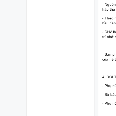
- Nguồn
hấp thu 
- Theo n
bầu cần
- DHA là
trí nhớ 
- Sản p
của hệ 
4. ĐỐI 
- Phụ n
- Bà bầu
- Phụ nữ