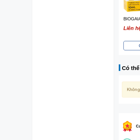
BIOGAIA PROTECTIS TABLETS- VIÊN BỔ SUNG LỢI KHUẨN CHO ĐƯỜNG TIÊU HÓA (HỘP 10 VIÊN)
Liên hệ
Liên h
Chi tiết
Có thể
Không
Ca