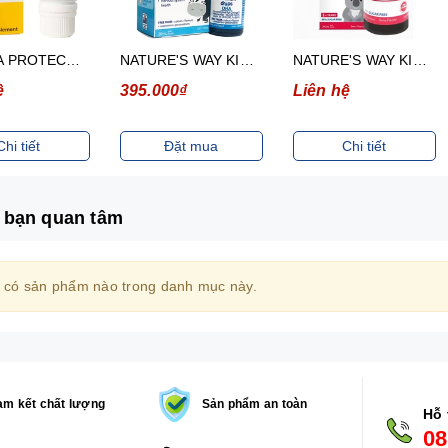
BIOGAIA PROTECTIS BABY DROPS WITH VITAMIN D3- DUNG DỊCH BỔ SUNG LỢI KHUẨN VÀ VITAMIN D3 (CHAI 5ML)
NATURE'S WAY KIDS SMART DROPS DHA- SIRO BỔ NÃO (CHAI 20ML)
NATURE'S WAY KIDS SMART LIQUID MULTI+ IRON- SIRO HỖ TRỢ TĂNG SỨC ĐỀ KHÁNG (CHAI 200ML)
ệ
395.000₫
Liên hệ
Chi tiết
Đặt mua
Chi tiết
 bạn quan tâm
 có sản phẩm nào trong danh mục này.
m kết chất lượng
Sản phẩm an toàn
Hỗ 
08