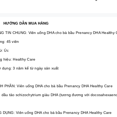
HƯỚNG DẪN MUA HÀNG
G TIN CHUNG: Viên uống DHA cho bà bầu Prenancy DHA Healthy 
ng: 45 viên
ứ: Úc
g hiệu: Healthy Care
ử dụng: 3 năm kể từ ngày sản xuất
H PHẦN: Viên uống DHA cho bà bầu Prenancy DHA Healthy Care
 dầu tảo schizochytrium giàu DHA (tương đương với docosahexaeno
 DỤNG: Viên uống DHA cho bà bầu Prenancy DHA Healthy Care