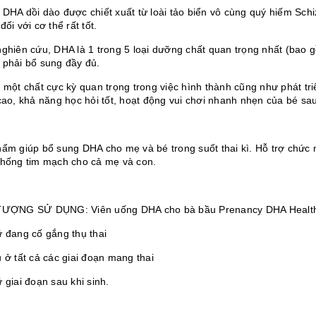
 DHA dồi dào được chiết xuất từ loài tảo biển vô cùng quý hiếm Schi
đối với cơ thể rất tốt.
ghiên cứu, DHA là 1 trong 5 loại dưỡng chất quan trọng nhất (bao gồ
 phải bổ sung đầy đủ.
 một chất cực kỳ quan trọng trong việc hình thành cũng như phát triể
cao, khả năng học hỏi tốt, hoạt động vui chơi nhanh nhẹn của bé sa
hẩm giúp bổ sung DHA cho mẹ và bé trong suốt thai kì. Hỗ trợ chức n
thống tim mạch cho cả mẹ và con.
TƯỢNG SỬ DỤNG: Viên uống DHA cho bà bầu Prenancy DHA Healt
ữ đang cố gắng thụ thai
 ở tất cả các giai đoạn mang thai
 giai đoạn sau khi sinh.