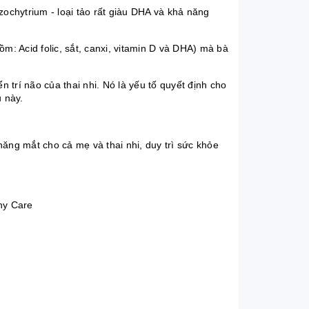
zochytrium - loại tảo rất giàu DHA và khả năng
m: Acid folic, sắt, canxi, vitamin D và DHA) mà bà
n trí não của thai nhi. Nó là yếu tố quyết định cho
u này.
ăng mắt cho cả mẹ và thai nhi, duy trì sức khỏe
hy Care