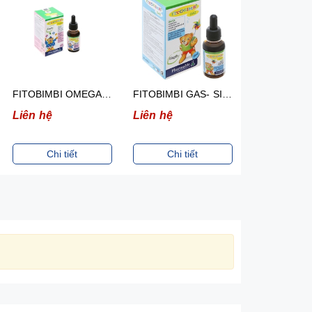
FITOBIMBI OMEGA JUNIOR- SIRO HỖ TRỢ PHÁT TRIỂN NÃO CỦA TRẺ (CHAI 30ML )
FITOBIMBI GAS- SIRO HỖ TRỢ GIẢM NÔN TRỚ, ĐẦY HƠI Ở TRẺ (CHAI 30ML)
Liên hệ
Liên hệ
Liên hệ
Chi tiết
Chi tiết
Chi ti