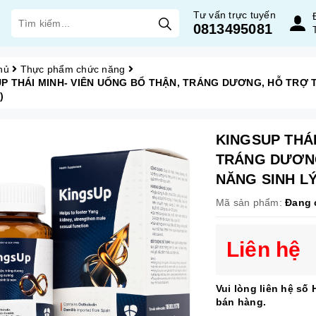
Tư vấn trực tuyến
0813495081
hủ
Thực phẩm chức năng
P THÁI MINH- VIÊN UỐNG BỔ THẬN, TRÁNG DƯƠNG, HỖ TRỢ 
)
KINGSUP THÁI
TRÁNG DƯƠN
NĂNG SINH LÝ
Mã sản phẩm:
Đang 
Liên hệ
Vui lòng liên hệ số
bán hàng.