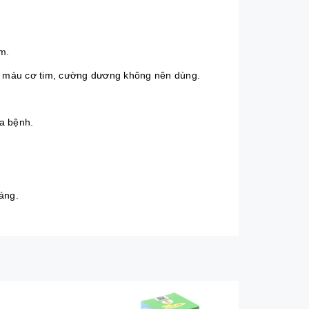
m.
ồi máu cơ tim, cường dương không nên dùng.
a bệnh.
áng.