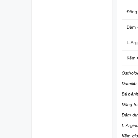
Đông 
Dâm 
L-Arg
Kẽm 
Ostholo
Damilib:
Bá bện
Đông tr
Dâm dư
L-Argin
Kẽm glu