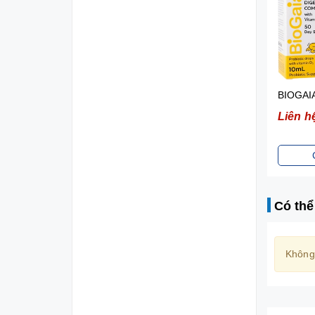
BIOGAIA PROTECTIS TABLETS- VIÊN BỔ SUNG LỢI KHUẨN CHO ĐƯỜNG TIÊU HÓA (HỘP 10 VIÊN)
Liên hệ
Liên h
Chi tiết
Có thể
Không