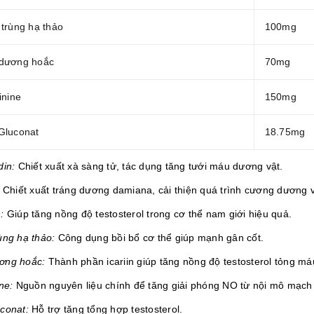
trùng hạ thảo
100mg
dương hoắc
70mg
inine
150mg
Gluconat
18.75mg
din:
Chiết xuất xà sàng tử, tác dụng tăng tưới máu dương vật.
Chiết xuất tráng dương damiana, cải thiện quá trình
cương dương
v
h:
Giúp tăng nồng độ testosterol trong cơ thể nam giới hiệu quả.
ùng hạ thảo:
Công dụng bồi bổ cơ thể giúp mạnh gân cốt.
ơng hoắc:
Thành phần icariin giúp tăng nồng độ testosterol tỏng máu,
ine:
Nguồn nguyên liệu chính để tăng giải phóng NO từ nội mô mạch
conat:
Hỗ trợ tăng tổng hợp testosterol.