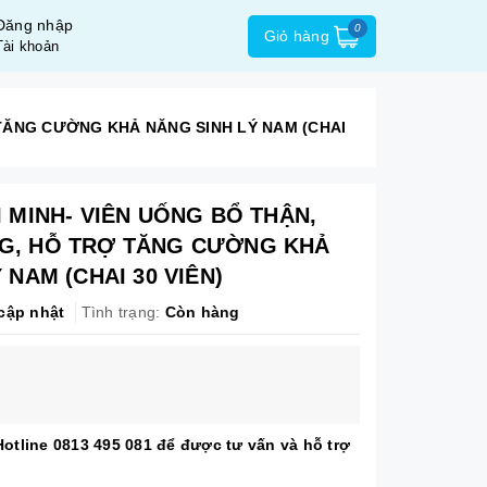
Đăng nhập
0
Giỏ hàng
Tài khoản
TĂNG CƯỜNG KHẢ NĂNG SINH LÝ NAM (CHAI
 MINH- VIÊN UỐNG BỔ THẬN,
G, HỖ TRỢ TĂNG CƯỜNG KHẢ
 NAM (CHAI 30 VIÊN)
cập nhật
Tình trạng:
Còn hàng
 Hotline 0813 495 081 để được tư vấn và hỗ trợ