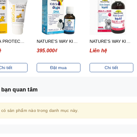
BIOGAIA PROTECTIS BABY DROPS WITH VITAMIN D3- DUNG DỊCH BỔ SUNG LỢI KHUẨN VÀ VITAMIN D3 (CHAI 5ML)
NATURE'S WAY KIDS SMART DROPS DHA- SIRO BỔ NÃO (CHAI 20ML)
NATURE'S WAY KIDS SMART LIQUID MULTI+ IRON- SIRO HỖ TRỢ TĂNG SỨC ĐỀ KHÁNG (CHAI 200ML)
ệ
395.000₫
Liên hệ
Chi tiết
Đặt mua
Chi tiết
 bạn quan tâm
 có sản phẩm nào trong danh mục này.