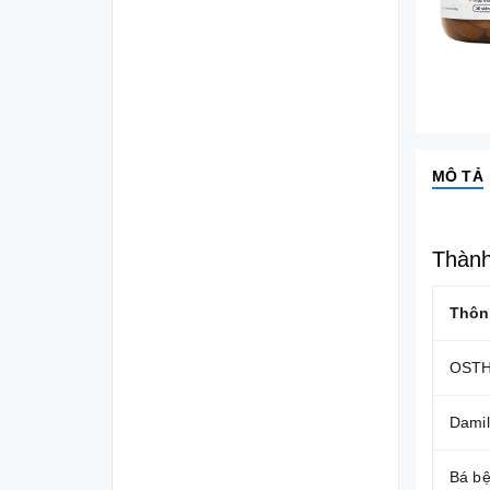
MÔ TẢ
Thành
Thôn
OST
Damil
Bá b