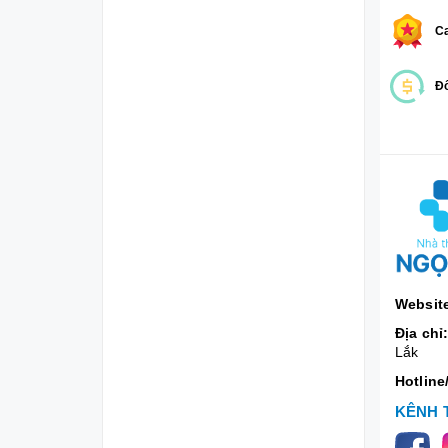
Ca
Đổ
Websit
Địa chỉ
Lắk
Hotline
KÊNH 