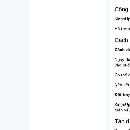
Công 
KingsUp
Hỗ trợ 
Cách 
Cách d
Ngày dù
vào buổi
Có thể d
Nên kết
Đối tư
KingsUp
thận yế
Tác d