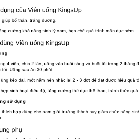
dụng của Viên uống KingsUp
 giúp bổ thận, tráng dương.
tăng cường khả năng sinh lý nam, hạn chế quá trình mãn dục sớm.
dùng Viên uống KingsUp
ùng
ng 4 viên, chia 2 lần, uống vào buổi sáng và buổi tối trong 2 tháng
 tối. Uống sau ăn 30 phút.
ùng kéo dài, một năm nên nhắc lại 2 - 3 đợt để đạt được hiệu quả tố
 hợp sinh hoạt điều độ, tăng cường thể dục thể thao, tránh thức quá
ợng sử dụng
 thích hợp dùng cho nam giới trưởng thành suy giảm chức năng sinh 
u.
ụng phụ